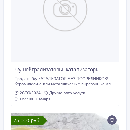
б/у нейтрализаторы, катализаторы.
Продать б/у КАТАЛИЗАТОР БЕЗ ПОСРЕДНИКОВ!
Керамические или металлические вырезанные или
выбитые внутренности с промышленных и
26/09/2024
Другие авто услуги
автомобильных катализаторов (нейтрализаторов), с
Россия, Самара
сажевых фильтров покупаем дорого в Самаре.
Интересуют лишь извлечённые внутренности, сама
начинка, вставка, картридж без асбеста, паронита,
ваты.
25 000 руб.