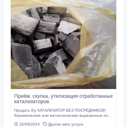
Приём, скупка, утилизация отработанных
катализаторов.
Продать б/у КАТАЛИЗАТОР БЕЗ ПОСРЕДНИКОВ!
Керамические или металлические вырезанные или
выбитые внутренности с промышленных и
26/09/2024
Другие авто услуги
автомобильных катализаторов (нейтрализаторов), с