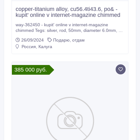
copper-titanium alloy, cu56.4ti43.6, po& -
kupit' online v internet-magazine chimmed
way-362450 - kupit' online v internet-magazine
chimmed Tegs: silver, rod, 50mm, diameter 6.0mm, as
d& - kupit' online v internet-magazine chimmed tin, foil
26/09/2024
Подарю, отдам
300x300mm, thickness 0.20mm, & - kupit' online v
Россия, Калуга
internet-magazine chimmed iron, rod, 100mm,
diameter 6.
385 000 руб.