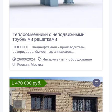
Теплообменники с неподвижными
трубными решетками
ООО НПО Спецнефтемаш - производитель
резервуаров, ёмкостных аппаратов,
сепарационного оборудования, теплообменного
26/09/2024
Инструменты и оборудование
оборудования и запорно-регулирующей арматуры.
Россия, Москва
Благодаря собственному производству мы
предлагаем конкурентные цены на рынках РФ и
СНГ. Мы предлагаем новые Теплообменники с
неподвижными трубными решетками отличного
1 470 000 руб.
качества по низким ценам.