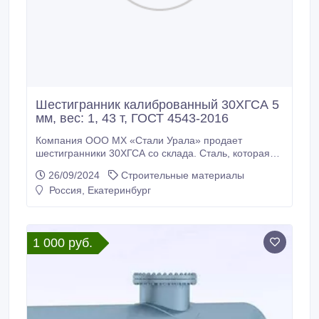
Шестигранник калиброванный 30ХГСА 5
мм, вес: 1, 43 т, ГОСТ 4543-2016
Компания ООО МХ «Стали Урала» продает
шестигранники 30ХГСА со склада. Сталь, которая
будет служить вам долгие годы. Доставка по всей
26/09/2024
Строительные материалы
России (от 100кг), экспорт в страны СНГ. *
Россия, Екатеринбург
Шестигранник калиброванный 30ХГСА 5 мм, вес: 1,
43 т, ГОСТ 8560-78, ГОСТ 4543-2016, 385000 руб. с
НДС * Еще из наличия: * Шестигранник
калиброванный 30ХГСА 5, 5 мм, остаток: 0, 4 т,
1 000 руб.
цена: 385000 руб.