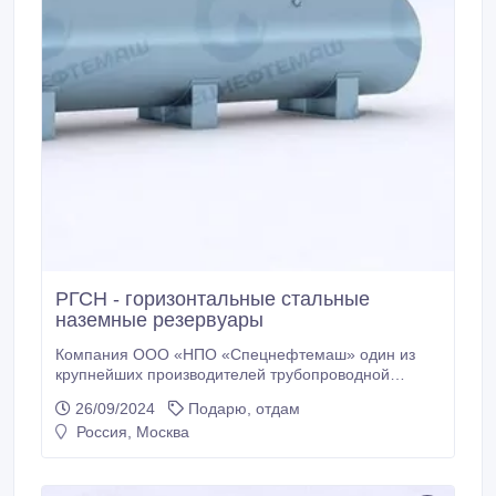
РГСН - горизонтальные стальные
наземные резервуары
Компания ООО «НПО «Спецнефтемаш» один из
крупнейших производителей трубопроводной
арматуры, емкостных приборов разного
26/09/2024
Подарю, отдам
назначения, резервуарной техники. Приоритетное
Россия, Москва
направление деятельности заключается в
проектировании и разработке, а также изготовлении
резервуаров и емкостей, сосудов для
машиностроительной, химической, газовой,