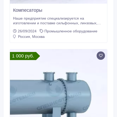
Компесаторы
Наше предприятие специализируется на
изготовлении и поставке сильфонных, линзовых,
сальниковых компенсаторах. Компенсаторы
26/09/2024
Промышленное оборудование
сильфонные и линзовые бывают осевыми,
Россия, Москва
угловыми, сдвиговыми; они универсальны для
тепловых сетей и ТЭЦ, металлургических и горно-
обогатительных комбинатов,
нефтегазодобывающих и перерабатывающих
1 000 руб.
заводов, а также применяются на проектирующихся
и строящихся трубопроводах.