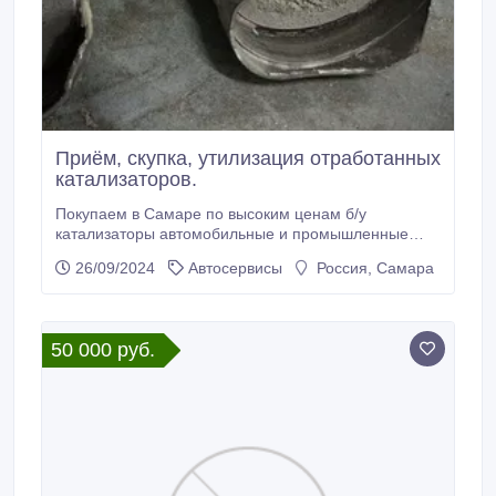
Приём, скупка, утилизация отработанных
катализаторов.
Покупаем в Самаре по высоким ценам б/у
катализаторы автомобильные и промышленные
оптом и в розницу. Приём автомобильных б/у
26/09/2024
Автосервисы
Россия, Самара
катализаторов всех видов и типов. Скупаем
керамические, металлические катализаторы,
промышленные и сажевые фильтры. Интересует
лишь то, что внутри катализатора, сама начинка,
50 000 руб.
вставка, картридж БЕЗ асбеста, паронита, ваты.