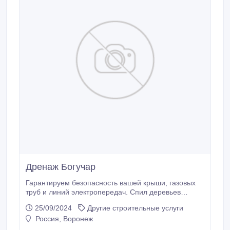
Дренаж Богучар
Гарантируем безопасность вашей крыши, газовых
труб и линий электропередач. Спил деревьев
методом промышленного альпинизма. Абрамовка.
25/09/2024
Другие строительные услуги
Вывезти мусор. Аккуратно по доступным ценам.
Россия, Воронеж
Спилить деревья и ветки бензопилами область.
Новая Усмань. Расчистка участок. Мы работаем в