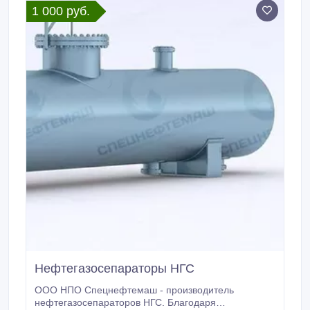
1 000 руб.
агропромышленной отраслей.
Нефтегазосепараторы НГС
ООО НПО Спецнефтемаш - производитель
нефтегазосепараторов НГС. Благодаря