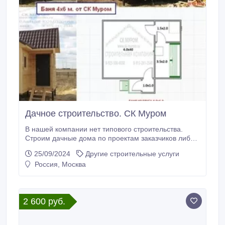
Дачное строительство. СК Муром
В нашей компании нет типового строительства.
Строим дачные дома по проектам заказчиков либо
совместно с заказчиками составляем проект
25/09/2024
Другие строительные услуги
будущего дома исходя из их пожеланий. Такой
Россия, Москва
подход к делу позволяет более конкретно учесть, а
затем и воплотить в жизнь, оптимальную
планировку строящегося здания. Производим
работы «под ключ».
2 600 руб.