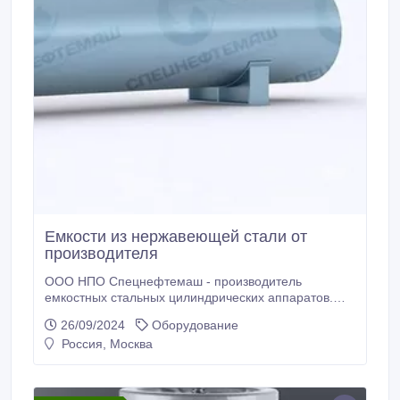
Емкости из нержавеющей стали от
производителя
ООО НПО Спецнефтемаш - производитель
емкостных стальных цилиндрических аппаратов.
Благодаря собственному производству мы
26/09/2024
Оборудование
предлагаем конкурентные цены на рынках РФ и
Россия, Москва
СНГ. Мы предлагаем новые Аппараты емкостные
стальные цилиндрические отличного качества по
низким ценам. На нашем складе в наличии
Аппараты емкостные стальные цилиндрические