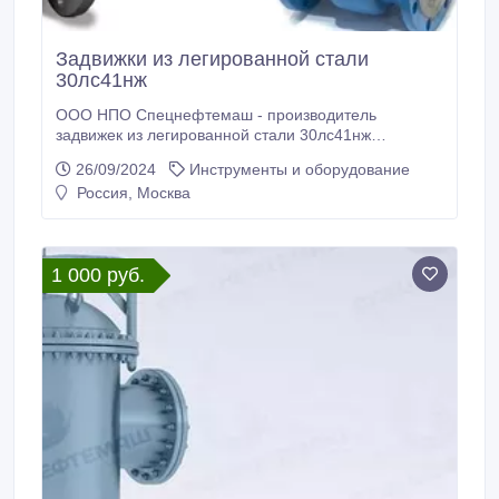
Задвижки из легированной стали
30лс41нж
ООО НПО Спецнефтемаш - производитель
задвижек из легированной стали 30лс41нж
Благодаря собственному производству мы
26/09/2024
Инструменты и оборудование
предлагаем конкурентные цены на рынках РФ и
Россия, Москва
СНГ. Задвижка из легированной стали 30лс41нж
применяется в качестве запорных устройств на
жидкие, газообразные неагрессивные
нефтепродукты, газ, воду и пар.
1 000 руб.