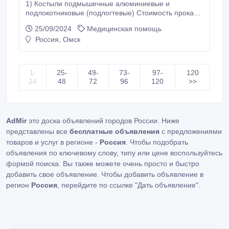
1) Костыли подмышечные алюминиевые и
подлокотниковые (подлогтевые) Стоимость проката
1-ый месяц 14 рублей/сутки, 2-ой месяц 9 рублей/
25/09/2024
Медицинская помощь
сутки, 3-ий месяц 8 рублей/сутки, 4-ий месяц 7
Россия, Омск
рублей/сутки, 5-ий месяц 7 рублей/сутки, 6-ий месяц
5 рублей/сутки, Залог 1000 рублей. 2) Костыли
детские деревянные или алюминиевые Стоимость
проката 1-ый месяц 10 рублей/сутки, 2-ой месяц 10
1-
25-
49-
73-
97-
120
рублей/сутки, 3-ий месяц 8 рублей/сутки, 4-ий месяц
24
48
72
96
120
>>
5 рублей/сутки, 5-ий месяц 5 рублей/сутки, 6-ий
месяц 5 рублей/сутки, Залог 1000 рублей.
AdMir
это доска объявлений городов России. Ниже
представлены все
бесплатные объявления
с предложениями
товаров и услуг в регионе -
Россия
. Чтобы подобрать
объявления по ключевому слову, типу или цене воспользуйтесь
формой поиска. Вы также можете очень просто и быстро
добавить свое объявление. Чтобы добавить объявление в
регион
Россия
, перейдите по ссылке
"Дать объявление"
.