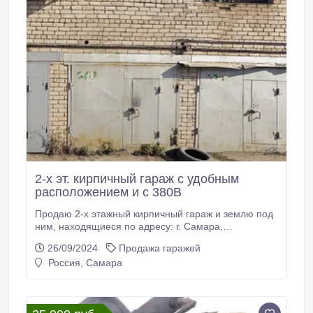
2-х эт. кирпичный гараж с удобным
расположением и с 380В
Продаю 2-х этажный кирпичный гараж и землю под
ним, находящиеся по адресу: г. Самара,
Промышленный район, ул. 22 Партсъезда, д. 201,
26/09/2024
Продажа гаражей
тер. ГСК 749 1-я очередь (напротив Парк Хауса,
Россия, Самара
прилегает к территории завода имени А. М.
Тарасова) 1эт. + 2эт. = 34, 3м2 + погреб примерно
9м2 Земля в собственности. Напряжение: 220В +
380В Охраняемая территория.