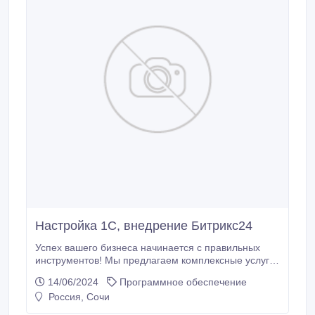
Настройка 1С, внедрение Битрикс24
Успех вашего бизнеса начинается с правильных
инструментов! Мы предлагаем комплексные услуги
по настройке 1С и внедрению Битрикс 24, чтобы
14/06/2024
Программное обеспечение
оптимизировать ваши бизнес-процессы и повысить
Россия, Сочи
эффективность работы команды. Наши услуги
включают: Полная настройка и адаптация 1С под