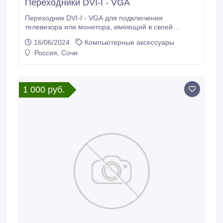
Переходники DVI-I - VGA
Переходник DVI-I - VGA для подключения
телевизора или монитора, имеющий в своей
конструкции аналоговый интерфейс VGA, к
16/06/2024
Компьютерные аксессуары
видеокарте системного блока, предусматривающей
Россия, Сочи
разъем DVI-I. Имеет компактный размер,
обеспечивающими удобство при его
использовании, и традиционной белой расцветкой
корпуса. В наличии.
1 000 руб.