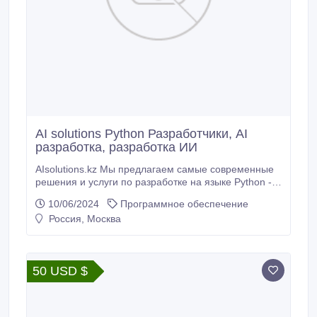
AI solutions Python Разработчики, AI
разработка, разработка ИИ
AIsolutions.kz Мы предлагаем самые современные
решения и услуги по разработке на языке Python -
от консалтинга до разработки веб- и мобильных
10/06/2024
Программное обеспечение
приложений, миграции и интеграции. Наша команда
Россия, Москва
состоит из разработчиков Python, инженеров
DevOps и аналитиков данных с более чем 10-
летним опытом работы. Разработка на Python,
Python Разработчики, AI разработка, разработка ИИ.
50 USD $