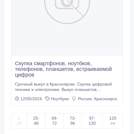
Скупка смартфонов, ноутбков,
телефонов, планшетов, встраиваемой
цифров
Срочный выкуп в Красноярске. Скупка цифровой
техники и электроники. Выкуп планшетов,
мобильных телефонов. Незамедлительный расчет
12/05/2024
Ноутбуки
Россия, Красноярск
наличными. Скупка б/у техники, а также нового и
дефектного оборудования различных
производителей. Мы покупаем любую электронную
технику, б/у и новую. Скупка электроники.
1-
25-
49-
73-
97-
120
24
48
72
96
120
>>