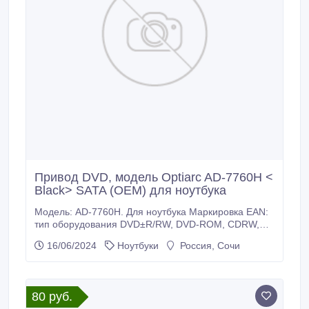
Привод DVD, модель Optiarc AD-7760H <
Black> SATA (OEM) для ноутбука
Модель: AD-7760H. Для ноутбука Маркировка EAN:
тип оборудования DVD±R/RW, DVD-ROM, CDRW,
CD-ROM Цвета, использованные в оформлении
16/06/2024
Ноутбуки
Россия, Сочи
Черный Установка Горизонтальная, вертикальная
Поддерживаемые размеры дисков 12 см, 8 см
Размеры (ширина x высота x глубина) 128 x13 x 129
мм Вес 170 грамм Параметры производительности
80 руб.
Скорость чтения DVD-ROM: 8x (11000 Кб/сек), CD-