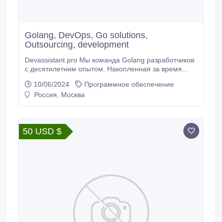
Golang, DevOps, Go solutions,
Outsourcing, development
Devassistant.pro Мы команда Golang разработчиков
с десятилетним опытом. Накопленная за время
работы экспертиза позволяет нам помогать
10/06/2024
Программное обеспечение
стартапам и крупным компаниям достигать своих
Россия, Москва
технических целей и делая крутые продукты. Мы
предоставляем комплексные услуги по разработке
и консультированию. Разработка на Golang, Go
разработчики.
50 USD $