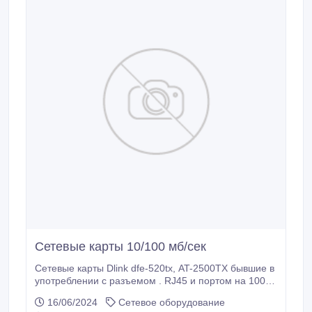
ROM: 24x (3600 Кб/сек) Скорость записи DVD-RAM:
5x, DVD±R: 8x, DVD-RW: 6x, DVD±R Double layer: 6x,
DVD+RW: 8x; CD-R: 24x, CD-RW: 24x Интерфейс
SATA Пропускная способность интерфейса 150 Мб/
сек Совместимость Поддерживаемые форматы
DVD-ROM, DVD-R, DVD-RW, DVD-R DL, DVD-RAM,
DVD+R, DVD+R9, DVD+RW, DVD+R DL, DVD-Video,
CD-ROM, CD-ROM XA, CD-Audio, CD-Extra, CD-Text,
CD-I Ready, CD-Bridge, Photo-CD, Video-CD, Hybrid-
CD.
Сетевые карты 10/100 мб/сек
Сетевые карты Dlink dfe-520tx, AT-2500TX бывшие в
употреблении с разъемом . RJ45 и портом на 100
мб/сек Полностью работоспособные. В наличии 3
16/06/2024
Сетевое оборудование
шт.