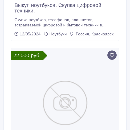
Выкуп ноутбуков. Скупка цифровой
техники.
Скупка ноутбков, телефонов, планшетов,
встраиваемой цифровой и бытовой техники в
Красноярске. Выкуп планшетов, мобильных
12/05/2024
Ноутбуки
Россия, Красноярск
телефонов. Незамедлительный расчет наличными.
Скупка б/у техники, а также нового и дефектного
оборудования различных производителей. Мы
покупаем любую электронную технику, б/у и новую.
22 000 руб.