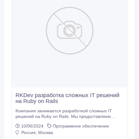
RKDev разработка сложных IT решений
на Ruby on Rails
Компания занимается разработкой сложных IT
решений на Ruby on Rails. Мы предоставляем
опытных Ruby разработчиков и DevOps инженеров
10/06/2024
Программное обеспечение
для усиления команды клиента. Работаем как с
Россия, Москва
небольшими компаниями, так и с международными
партнерами. Ruby on rails development, Outsourcing