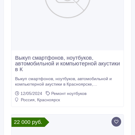
Выкуп смартфонов, ноутбуков,
автомобильной и компьютерной акустики
в К
Выкуп смартфонов, ноутбуков, автомобильной и
компьютерной акустики в Красноярске,
Зеленогорске, Канске. Покупаем телефоны
12/05/2024
Ремонт ноутбуков
различных брендов Samsung, Apple, Huawei, Nokia,
Россия, Красноярск
Xiaomi, Sony...в любом состоянии..
22 000 руб.