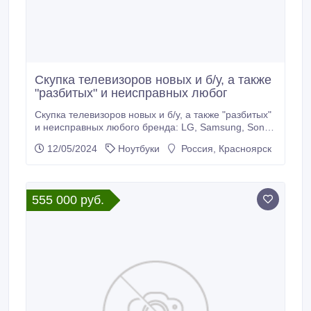
Скупка телевизоров новых и б/у, а также
"разбитых" и неисправных любог
Скупка телевизоров новых и б/у, а также "разбитых"
и неисправных любого бренда: LG, Samsung, Sony,
Philips и пр. Моментальный расчет наличными.
12/05/2024
Ноутбуки
Россия, Красноярск
Выкуп компьютеров, ноутбуков Красноярске,
Зеленогорске, Канске. Ломбард цифровой техники..
555 000 руб.