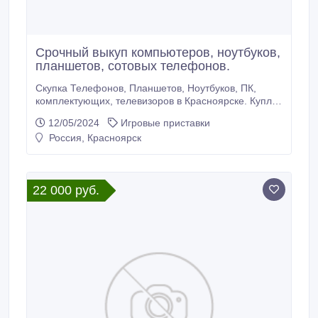
Срочный выкуп компьютеров, ноутбуков,
планшетов, сотовых телефонов.
Скупка Телефонов, Планшетов, Ноутбуков, ПК,
комплектующих, телевизоров в Красноярске. Куплю
технику apple в любом состоянии, iPhone, iPad,
12/05/2024
Игровые приставки
MacBook, MacMini, а так же любые другие
Россия, Красноярск
телефоны , планшеты, ноутбуки, ПК и консольных
приставок (PlayStation, Xbox) Заблокированный
iCloud, забытые пароли, разбитые, не
включающиеся.
22 000 руб.