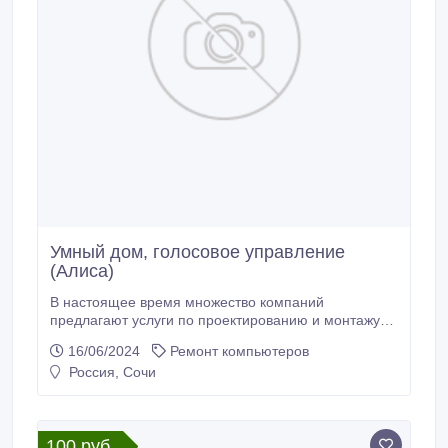
Умный дом, голосовое управление
(Алиса)
В настоящее время множество компаний
предлагают услуги по проектированию и монтажу
умного дома. Цены за компоненты умного дома и
16/06/2024
Ремонт компьютеров
услуги по его реализации во многих случаях мягко
Россия, Сочи
говоря завышены.. Для примеры управляемое по
Wifi реле Ростелеком более 5000 рублей,
аналогичное на Алиэкспресс 383 рубля. Вот
расценки одной из компаний - такой же функционал
100 руб.
умного дома можно добиться за сумму в 8 -10 раз