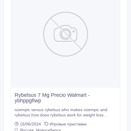
Rybelsus 7 Mg Precio Walmart -
ybhppgfiwp
ozempic versus rybelsus who makes ozempic and
rybelsus how does rybelsus work for weight loss
rybelsus cheap how does rybelsus help with weight
16/06/2024
Игровые приставки
loss.
Россия, Новосибирск