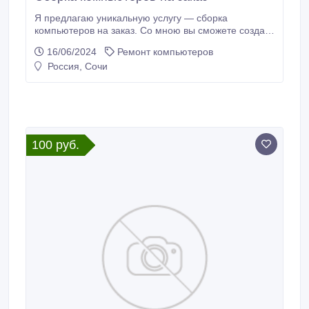
Я предлагаю уникальную услугу — сборка
компьютеров на заказ. Со мною вы сможете создать
идеальный компьютер, который будет
16/06/2024
Ремонт компьютеров
соответствовать вашим потребностям и бюджету.
Россия, Сочи
Преимущества услуги: индивидуальный подход к
каждому клиенту; использование только
качественных комплектующих от проверенных
производителей; гарантия на работу и
комплектующие; профессиональная сборка и
тестирование компьютера.
100 руб.