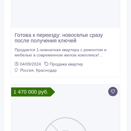
Готова к переезду: новоселье сразу
после получения ключей
Продается 1-комнатная квартира с ремонтом и
мебелью в современном жилом комплексе!
Недвижимость расположена в районе с развитой
04/09/2024
Продажа квартир
инфраструктурой: ул.Командорская, д.6к2. Но
Россия, Краснодар
почему же стоит купить именно её? Ремонт и
мебель Современный стиль и качественные
материалы — готово к заселению! Монолит-
кирпичный дом Надежная конструкция
1 470 000 руб.
обеспечивает тепло и безопасность.