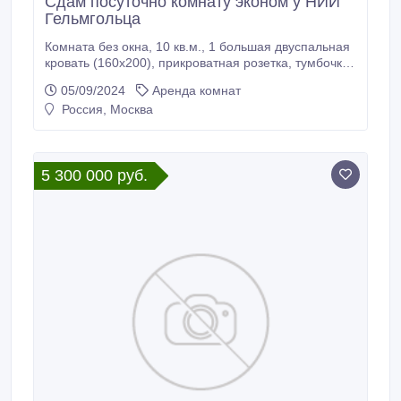
Сдам посуточно комнату эконом у НИИ
Гельмгольца
Комната без окна, 10 кв.м., 1 большая двуспальная
кровать (160х200), прикроватная розетка, тумбочка,
на полу ковёр, напольная вешалка, аквариум. Дом
05/09/2024
Аренда комнат
на Садовом кольце в центре Москвы, окна выходят
Россия, Москва
на тихий, охраняемый двор. Во дворе парковка,
детская площадка. Наши комнаты, с высокими
потолками, большими окнами, оформлены в теплых
и светлых тонах.
5 300 000 руб.