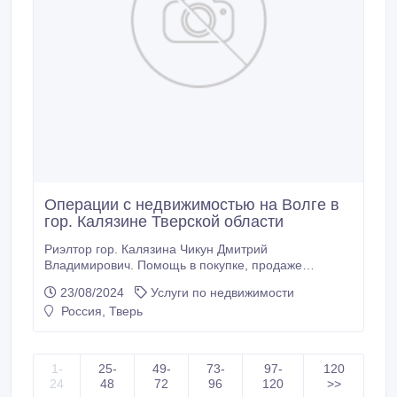
Операции с недвижимостью на Волге в
гор. Калязине Тверской области
Риэлтор гор. Калязина Чикун Дмитрий
Владимирович. Помощь в покупке, продаже
недвижимости на Волге в гор. Калязине и
23/08/2024
Услуги по недвижимости
Калязинском районе Тверской области. Квартиры,
Россия, Тверь
дома, дачи, земельные участки. Юридическое
сопровождение сделок. Консультирование. Банк
данных квартир, жилых домов, дач в гор. Калязине и
Калязинском районе, земельных участков по
1-
25-
49-
73-
97-
120
берегам рек Волга, Нерль, Жабня, Сабля,
24
48
72
96
120
>>
Волнушка.