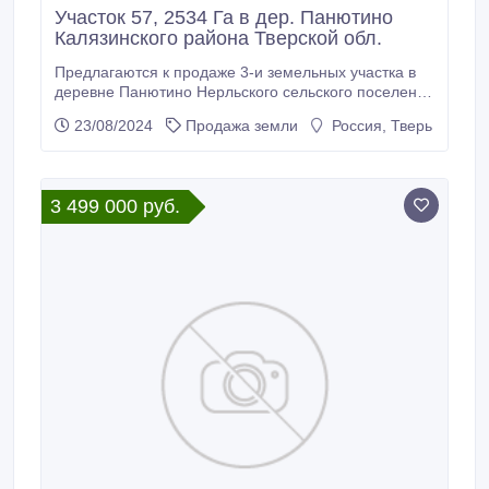
Участок 57, 2534 Га в дер. Панютино
Калязинского района Тверской обл.
Предлагаются к продаже 3-и земельных участка в
деревне Панютино Нерльского сельского поселения
Калязинского района Тверской области общей
23/08/2024
Продажа земли
Россия, Тверь
площадью 57, 2535 га (41.9293 Га, 7.0 Га, 8.3242
Га). К № 69:11:0000020:516, К №
69:11:0000020:413, К № 69:11:0000020:998.
Категория земель – земли населенных пунктов.
3 499 000 руб.