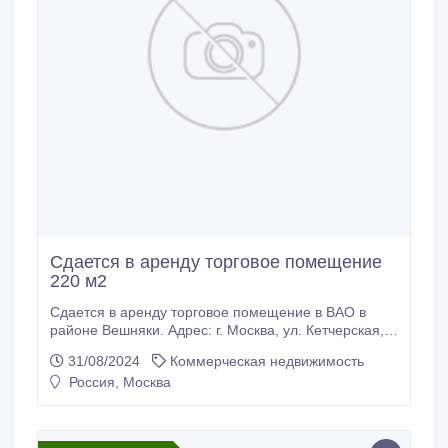
Сдается в аренду торговое помещение
220 м2
Сдается в аренду торговое помещение в ВАО в
районе Вешняки. Адрес: г. Москва, ул. Кетчерская,
д. 4А. Общая площадь 220 м2, полностью на 1-м
31/08/2024
Коммерческая недвижимость
этаже. Помещение расположено в отдельно-
Россия, Москва
стоящем здании, погрузка-разгрузка,
круглосуточный подъезд, высота потолков – 4, 10
м., все коммуникации центральные, электрическая
мощность – 80 кВт.