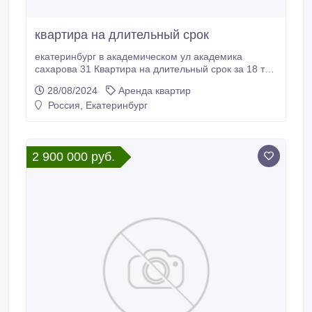
квартира на длительный срок
екатеринбург в академическом ул академика
сахарова 31 Квартира на длительный срок за 18 т
руб в месяц . недалеко от центра квартира окнами
28/08/2024
Аренда квартир
во двор. в квартире 43.6 м2 есть кухонная мебель
Россия, Екатеринбург
софа кресло диван шкаф стол стулья
микроволновка везде стоят пластиковые окна есть
плита холодильник стиралка В шаговой доступности
развлекательные центры супермаркеты рядом
2 900 000 руб.
остановки с общественным транспортом квартира
оборудована автоматическими приборами учета на
все энергоресурсы.