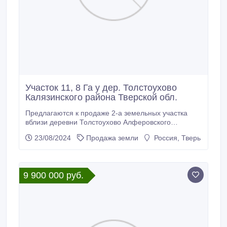
Участок 11, 8 Га у дер. Толстоухово
Калязинского района Тверской обл.
Предлагаются к продаже 2-а земельных участка
вблизи деревни Толстоухово Алферовского
сельского поселения Калязинского района Тверской
23/08/2024
Продажа земли
Россия, Тверь
области общей площадью 11, 8 га (8, 5 Га, 3, 3 Га).
К № 69:11:0000010:19, К № 69:11:0000010:176.
Категория земель – земли сельскохозяйственного
назначения. Вид разрешенного использования –
9 900 000 руб.
для сельскохозяйственного производства, передачу
в аренду или распоряжения иным способом
(возможно изменение разрешенного
использования).