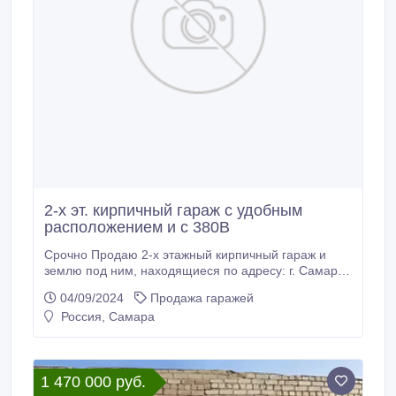
2-х эт. кирпичный гараж с удобным
расположением и с 380В
Срочно Продаю 2-х этажный кирпичный гараж и
землю под ним, находящиеся по адресу: г. Самара,
Промышленный район, ул. 22 Партсъезда, д. 201Г,
04/09/2024
Продажа гаражей
тер. ГСК 749 1-я очередь (пересечение с
Россия, Самара
Московским шоссе, напротив Парк Хауса, магазин
"Посуда", прилегает к территории завода им. А. М.
Тарасова). ✓ Заезд в ГСК есть и с ул.
1 470 000 руб.