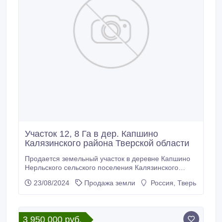
Участок 12, 8 Га в дер. Капшино
Калязинского района Тверской области
Продается земельный участок в деревне Капшино
Нерльского сельского поселения Калязинского
района Тверской области общей площадью 12, 8
23/08/2024
Продажа земли
Россия, Тверь
Га. К № 69:11:0000020:1611 - 69:11:0000020:1654.
Категория земель – сельскохозяйственного
назначения. Вид разрешенного использования –
для дачного строительства. Цена - 9 900 000 рублей
3 950 000 руб.
(разумный торг).