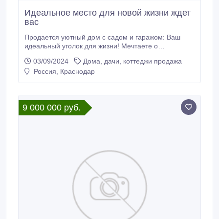
Идеальное место для новой жизни ждет
вас
Продается уютный дом с садом и гаражом: Ваш
идеальный уголок для жизни! Мечтаете о
собственном доме, где можно наслаждаться
03/09/2024
Дома, дачи, коттеджи продажа
природой, иметь свой сад и огород, но не хотите
Россия, Краснодар
жертвовать комфортом и удобством? Предлагаем
уникальное предложение – дом на участке
площадью 7, 9 соток, расположенный в тихом и
зеленом районе, вдали от городской суеты.
9 000 000 руб.