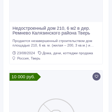
Недостроенный дом 210, 6 м2 в дер.
Ремнево Калязинского района Тверь
Продается незавершенный строительством дом
площадью 210, 6 кв. м. (жилая – 200, 3 кв.м.) и
земельный участок для ведения личного
23/08/2024
Дома, дачи, коттеджи продажа
подсобного хозяйства площадью 4000 кв. м. (40, 0
Россия, Тверь
соток) в дер. Ремнево, д.2 Алферовского сельского
поселения Калязинского района Тверской области.
Цена – 3 499 000 рублей (разумный торг).
10 000 руб.