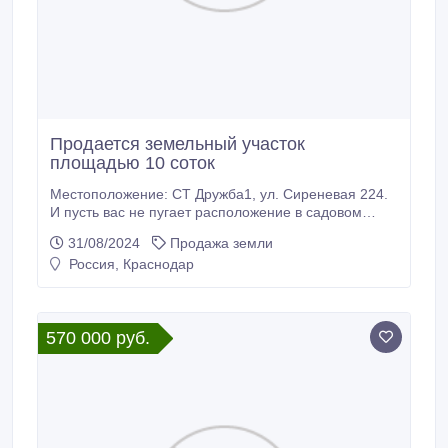
Продается земельный участок
площадью 10 соток
Местоположение: СТ Дружба1, ул. Сиреневая 224.
И пусть вас не пугает расположение в садовом
товариществе: оно соседствует с Западным
31/08/2024
Продажа земли
обходом, который уже сейчас называют новым
Россия, Краснодар
центом города. Вы ищете идеальное место для
строительства своего постоянного жилого дома или
уютной дачи? Тогда вам точно понравится этот
замечательный земельный участок! Площадь 10
570 000 руб.
соток - достаточно места для воплощения всех
ваших архитектурных замыслов и создания
комфортной зоны отдыха.