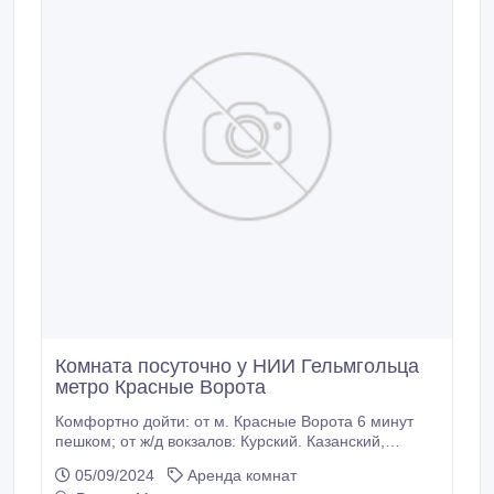
Комната посуточно у НИИ Гельмгольца
метро Красные Ворота
Комфортно дойти: от м. Красные Ворота 6 минут
пешком; от ж/д вокзалов: Курский. Казанский,
Ленинградский, Ярославский 15 минут пешком. От
05/09/2024
Аренда комнат
Павелецкого вокзала на автобусе «Б» до остановки