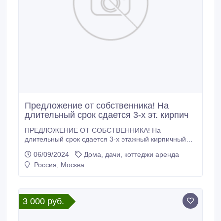
Предложение от собственника! На
длительный срок сдается 3-х эт. кирпич
ПРЕДЛОЖЕНИЕ ОТ СОБСТВЕННИКА! На
длительный срок сдается 3-х этажный кирпичный
дом в охраняемом благоустроенном коттеджном
06/09/2024
Дома, дачи, коттеджи аренда
поселке Гайд Парк по адресу: г. Москва, поселение
Россия, Москва
Краснопахорское, дер. Софьино, Берёзовая улица,
д. 15. 25 км. от Москвы (30 мин. на автомобиле) по
скоростному Калужскому шоссе.
3 000 руб.