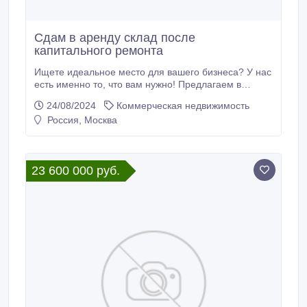
Сдам в аренду склад после
капитального ремонта
Ищете идеальное место для вашего бизнеса? У нас
есть именно то, что вам нужно! Предлагаем в
долгосрочную аренду складские и
24/08/2024
Коммерческая недвижимость
производственные площади в комплексе «Малые
Россия, Москва
Вяземы», которые были недавно капитально
отремонтированы. Основные характеристики: •
Площадь: 1721 м2, идеально подходящая для
различных нужд вашего бизнеса.
23 600 000 руб.