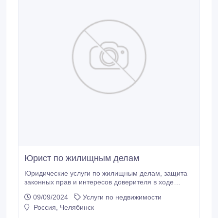
Юрист по жилищным делам
Юридические услуги по жилищным делам, защита
законных прав и интересов доверителя в ходе
полного ведения дела. Бесплатная краткая
09/09/2024
Услуги по недвижимости
консультация по телефону. Юрист проведет
Россия, Челябинск
подробную платную консультацию в офисе
компании: - изучит предоставленные документы; -