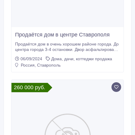
Продаётся дом в центре Ставрополя
Продаётся дом в очень хорошем районе города. До
центра города 3-4 остановки. Двор асфальтирован,
место для 2-х автомобилей. Рядом небольшой
06/09/2024
Дома, дачи, коттеджи продажа
участок с огородом. Год постройки 1996. Цокольный
Россия, Ставрополь
этаж : подвальное помещение 15 м2. Дом: в доме
произведён дорогой ремонт. первый этаж :
прихожая, коридор, зал-гостиная, кладовка,
котельная, кухня со встраиваемой бытовой
260 000 руб.
техникой, столешница камень.