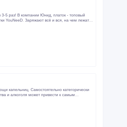
омпании Юнид, платок - топовый
тва и алкоголя может привести к самым
енного отрезвления капельницы со сложным