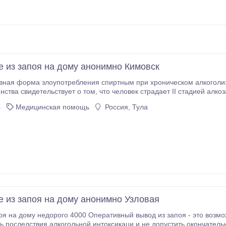
 из запоя на дому анонимно Кимовск
ная форма злоупотребления спиртным при хроническом алкоголизме. Появ
ом, что человек страдает II стадией алкозависимости. В этом положении ему уже нужны
не нравоучения и воспитание, а медицинская помощь – срочный вывод из запоя
4
Медицинская помощь
Россия, Тула
 из запоя на дому анонимно Узловая
 Оперативный вывод из запоя - это возможность снять абстинентный синдром,
вия алкогольной интоксикаци и не допустить окончательного отравления пациента. Профессиональная