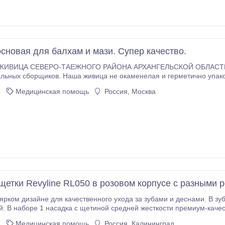
сновая для балхам и мази. Супер качество.
ЦА СЕВЕРО-ТАЕЖНОГО РАЙОНА АРХАНГЕЛЬСКОЙ ОБЛАСТИ Не высохшая, КАЧЕСТВО 
енелая и герметично упакована сразу после сбора, по этому её не надо
применения. Живица собрана в момент вытекания с дерева и не была высушена, сохранила
3
Медицинская помощь
Россия, Москва
 эфирные компоненты.
щетки Revyline RL050 в розовом корпусе с разными
 ярком дизайне для качественного ухода за зубами и деснами. В зу
. В наборе 1 насадка с щетиной средней жесткости премиум-качес
evyline.ru/zubnye-shchetki/_elektricheskaya_zvukovaya_zubnaya_schet
3
Медицинская помощь
Россия, Калининград