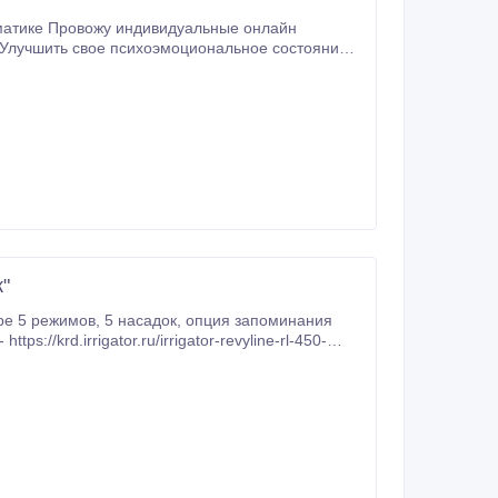
оматике Провожу индивидуальные онлайн
е Улучшить свое психоэмоциональное состояние
вствуете что не хватает жизненной энергии
ойствами пищевого поведения и другими проблемами и симптомами.
"
 опция запоминания