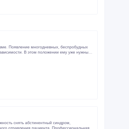
ление многодневных, беспробудных
.