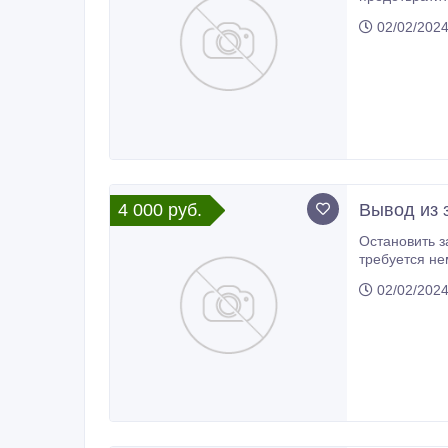
помощь - это единственный шанс , , вырват
02/02/202
алкогольной 
4 000 руб.
Вывод из 
Остановить запойно
требуется немедленное куп
02/02/202