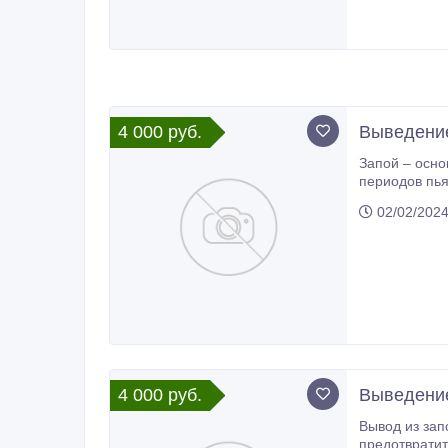
4 000 руб.
Выведение
Запой – основ
периодов пьянства свидетельствует о т
02/02/202
4 000 руб.
Выведение
Вывод из запоя на дому недорого 4000
предотвратить последст