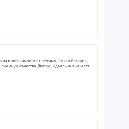
й премиум-качества Дюпон. Идеальна в качестве
a_zubnaya_schetka_revyline_rl_040_belaya.