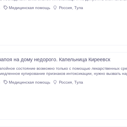
ься " из запойного состояния, возникающего при средней и тяжёлой степени
4
Медицинская помощь
Россия, Тула
зависимости.
запоя на дому недорого. Капельница Киреевск
е состояние возможно только с помощью лекарственных средств, которые назначает врач. В ситуация
ирование признаков интоксикации, нужно вызвать нарколога на дом для вывода из запоя. Часто такой
вариант терапии требуется, когда хотят скрыть от окружающих факт алкоголизм
4
Медицинская помощь
Россия, Тула