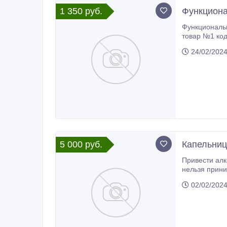
1 350 руб.
Функциона
Функциональные
товар №1 код YOD001, лучший выбор ЦЕНЫ И КАЧЕСТВА. Функциональные
24/02/202
5 000 руб.
Капельница
Привести алкоголика в адеква
нельзя прини
непредсказуе
02/02/202
составом.