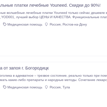
льные платки лечебные Youneed. Скидки до 90%!
 волшебные лечебные платки Youneed только сейчас дешевле в 3-5 раз! В к
 платки YouNeeD. Заряжают всё и вся, на чем лежат,
с кем лежат, круглосуточно и непрерывно.Вы можете проверить сами..
4
Медицинская помощь
Россия, Ростов-на-Дону
 от запоя г. Богородицк
тное – трезвое состояние, реально только при помощи капельниц. Самостоятельно категорически
мать какие-либо препараты и народные методы. Сочетание лекарс
мым последствиям для организма. Нарколог использует для экстр
4
Медицинская помощь
Россия, Тула