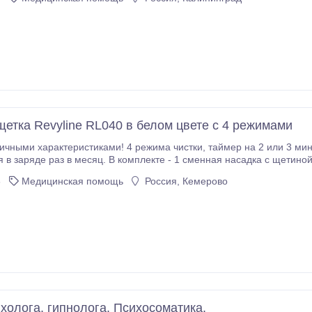
щетка Revyline RL040 в белом цвете с 4 режимами
истиками! 4 режима чистки, таймер на 2 или 3 минуты в зависимости от режима, емкая батарея,
в заряде раз в месяц. В комплекте - 1 сменная насадка с щетино
 - https://kem.revyline.ru/zubnye-shchetki/elektricheskaya_zvukovay
3
Медицинская помощь
Россия, Кемерово
ихолога, гипнолога. Психосоматика.