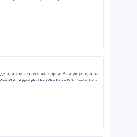
х, когда
а.