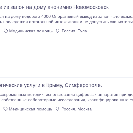
 из запоя на дому анонимно Новомосковск
 Оперативный вывод из запоя - это возможность снять абстинентный синдром,
вия алкогольной интоксикаци и не допустить окончательного отравления пациента. Профессиональная
ься " из запойного состояния, возникающего при средней и тяжёлой степени
4
Медицинская помощь
Россия, Тула
зависимости.
гические услуги в Крыму, Симферополе.
ание цифровых аппаратов при диагностике и выборе программ восстановления
иалов,
Медицинская помощь
Россия, Москва
зубы взамен утраченных! Гарантируем отличное качество работы и удоволь