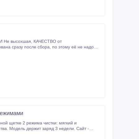
от
 режимами
бной щетке 2 режима чистки: мягкий и
тва. Модель держит заряд 3 недели. Сайт -
ka_revyline_rl_050_rozovaya.