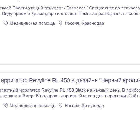
ексей Практикующий психолог / Гипнолог / Специалист по психос
. Веду прием в Краснодаре и онлайн. Помогаю разобраться в себ
 в трудную жизненную ситуацию и не видите из нее выхода Когда чу
3
Медицинская помощь
Россия, Краснодар
ия Справиться с постоянной усталостью, тревогой, стрессом, обидами, эмоциональным выгоранием,
паническими атаками, страхами, депрессией, расстр
ирригатор Revyline RL 450 в дизайне "Черный кролик
ный ирригатор Revyline RL 450 Black на каждый день. В приборе 5 режимов, 5 насадок,
pecial-edition.html.
3
Медицинская помощь
Россия, Краснодар