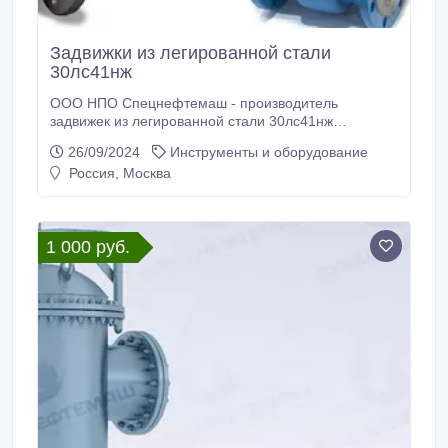
Задвижки из легированной стали
30лс41нж
ООО НПО Спецнефтемаш - производитель
задвижек из легированной стали 30лс41нж
Благодаря собственному производству мы
26/09/2024
Инструменты и оборудование
предлагаем конкурентные цены на рынках РФ и
Россия, Москва
СНГ. Задвижка из легированной стали 30лс41нж
применяется в качестве запорных устройств на
жидкие, газообразные неагрессивные
нефтепродукты, газ, воду и пар.
1 000 руб.