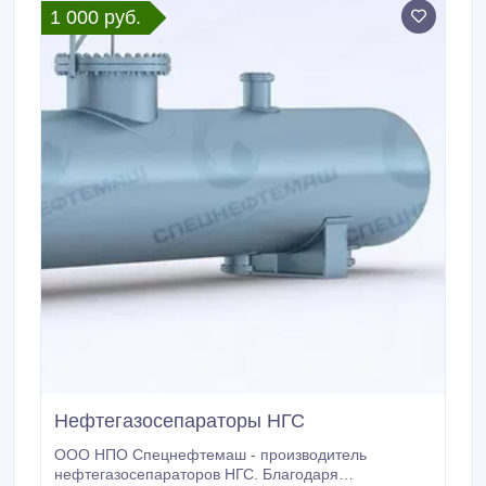
1 000 руб.
агропромышленной отраслей.
Нефтегазосепараторы НГС
ООО НПО Спецнефтемаш - производитель
нефтегазосепараторов НГС. Благодаря