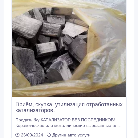
Приём, скупка, утилизация отработанных
катализаторов.
Продать б/у КАТАЛИЗАТОР БЕЗ ПОСРЕДНИКОВ!
Керамические или металлические вырезанные или
выбитые внутренности с промышленных и
26/09/2024
Другие авто услуги
автомобильных катализаторов (нейтрализаторов), с