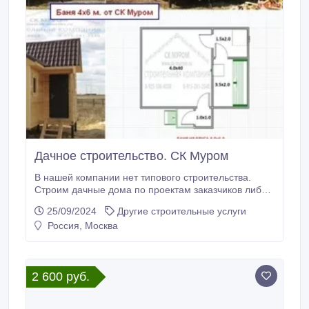
Дачное строительство. СК Муром
В нашей компании нет типового строительства.
Строим дачные дома по проектам заказчиков либо
совместно с заказчиками составляем проект
25/09/2024
Другие строительные услуги
будущего дома исходя из их пожеланий. Такой
Россия, Москва
подход к делу позволяет более конкретно учесть, а
затем и воплотить в жизнь, оптимальную
планировку строящегося здания. Производим
работы «под ключ».
2 600 руб.