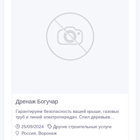
Дренаж Богучар
Гарантируем безопасность вашей крыши, газовых
труб и линий электропередач. Спил деревьев
методом промышленного альпинизма. Абрамовка.
25/09/2024
Другие строительные услуги
Вывезти мусор. Аккуратно по доступным ценам.
Россия, Воронеж
Спилить деревья и ветки бензопилами область.
Новая Усмань. Расчистка участок. Мы работаем в