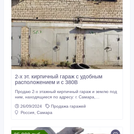
2-х эт. кирпичный гараж с удобным
расположением и с 380В
Продаю 2-х этажный кирпичный гараж и землю под
ним, находящиеся по адресу: г. Самара,
Промышленный район, ул. 22 Партсъезда, д. 201,
26/09/2024
Продажа гаражей
тер. ГСК 749 1-я очередь (напротив Парк Хауса,
Россия, Самара
прилегает к территории завода имени А. М.
Тарасова) 1эт. + 2эт. = 34, 3м2 + погреб примерно
9м2 Земля в собственности. Напряжение: 220В +
380В Охраняемая территория.