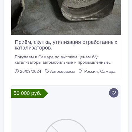
Приём, скупка, утилизация отработанных
катализаторов.
Покупаем в Самаре по высоким ценам б/у
катализаторы автомобильные и промышленные
оптом и в розницу. Приём автомобильных б/у
26/09/2024
Автосервисы
Россия, Самара
катализаторов всех видов и типов. Скупаем
керамические, металлические катализаторы,
промышленные и сажевые фильтры. Интересует
лишь то, что внутри катализатора, сама начинка,
50 000 руб.
вставка, картридж БЕЗ асбеста, паронита, ваты.