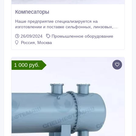
Компесаторы
Наше предприятие специализируется на
изготовлении и поставке сильфонных, линзовых,
сальниковых компенсаторах. Компенсаторы
26/09/2024
Промышленное оборудование
сильфонные и линзовые бывают осевыми,
Россия, Москва
угловыми, сдвиговыми; они универсальны для
тепловых сетей и ТЭЦ, металлургических и горно-
обогатительных комбинатов,
нефтегазодобывающих и перерабатывающих
1 000 руб.
заводов, а также применяются на проектирующихся
и строящихся трубопроводах.