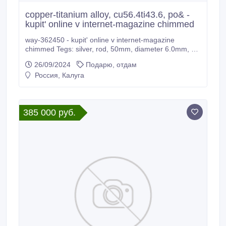
copper-titanium alloy, cu56.4ti43.6, po& -
kupit' online v internet-magazine chimmed
way-362450 - kupit' online v internet-magazine
chimmed Tegs: silver, rod, 50mm, diameter 6.0mm, as
d& - kupit' online v internet-magazine chimmed tin, foil
26/09/2024
Подарю, отдам
300x300mm, thickness 0.20mm, & - kupit' online v
Россия, Калуга
internet-magazine chimmed iron, rod, 100mm,
diameter 6.
385 000 руб.