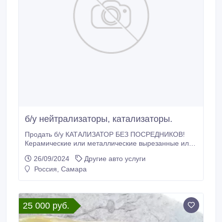
б/у нейтрализаторы, катализаторы.
Продать б/у КАТАЛИЗАТОР БЕЗ ПОСРЕДНИКОВ!
Керамические или металлические вырезанные или
выбитые внутренности с промышленных и
26/09/2024
Другие авто услуги
автомобильных катализаторов (нейтрализаторов), с
Россия, Самара
сажевых фильтров покупаем дорого в Самаре.
Интересуют лишь извлечённые внутренности, сама
начинка, вставка, картридж без асбеста, паронита,
ваты.
25 000 руб.