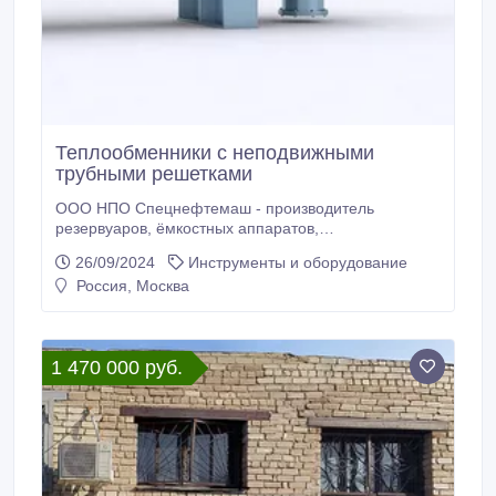
Теплообменники с неподвижными
трубными решетками
ООО НПО Спецнефтемаш - производитель
резервуаров, ёмкостных аппаратов,
сепарационного оборудования, теплообменного
26/09/2024
Инструменты и оборудование
оборудования и запорно-регулирующей арматуры.
Россия, Москва
Благодаря собственному производству мы
предлагаем конкурентные цены на рынках РФ и
СНГ. Мы предлагаем новые Теплообменники с
неподвижными трубными решетками отличного
1 470 000 руб.
качества по низким ценам.