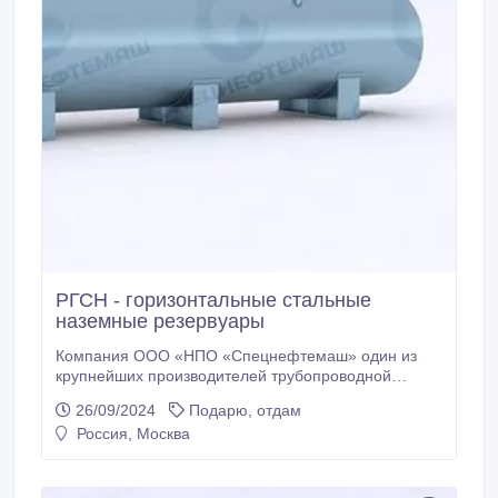
РГСН - горизонтальные стальные
наземные резервуары
Компания ООО «НПО «Спецнефтемаш» один из
крупнейших производителей трубопроводной
арматуры, емкостных приборов разного
26/09/2024
Подарю, отдам
назначения, резервуарной техники. Приоритетное
Россия, Москва
направление деятельности заключается в
проектировании и разработке, а также изготовлении
резервуаров и емкостей, сосудов для
машиностроительной, химической, газовой,