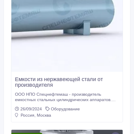
Емкости из нержавеющей стали от
производителя
ООО НПО Спецнефтемаш - производитель
емкостных стальных цилиндрических аппаратов.
Благодаря собственному производству мы
26/09/2024
Оборудование
предлагаем конкурентные цены на рынках РФ и
Россия, Москва
СНГ. Мы предлагаем новые Аппараты емкостные
стальные цилиндрические отличного качества по
низким ценам. На нашем складе в наличии
Аппараты емкостные стальные цилиндрические