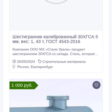
Шестигранник калиброванный 30ХГСА 5
мм, вес: 1, 43 т, ГОСТ 4543-2016
Компания ООО МХ «Стали Урала» продает
шестигранники 30ХГСА со склада. Сталь, которая
будет служить вам долгие годы. Доставка по всей
26/09/2024
Строительные материалы
России (от 100кг), экспорт в страны СНГ. *
Россия, Екатеринбург
Шестигранник калиброванный 30ХГСА 5 мм, вес: 1,
43 т, ГОСТ 8560-78, ГОСТ 4543-2016, 385000 руб. с
НДС * Еще из наличия: * Шестигранник
калиброванный 30ХГСА 5, 5 мм, остаток: 0, 4 т,
1 000 руб.
цена: 385000 руб.