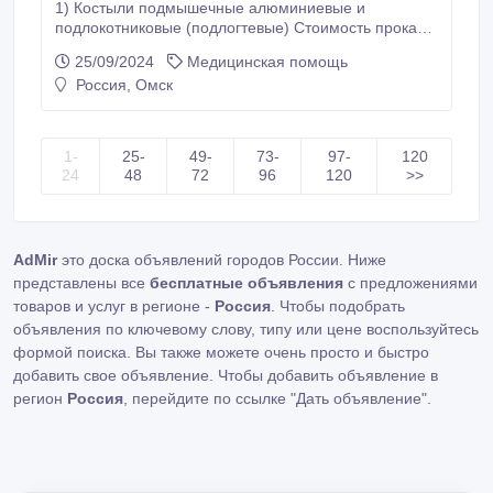
1) Костыли подмышечные алюминиевые и
подлокотниковые (подлогтевые) Стоимость проката
1-ый месяц 14 рублей/сутки, 2-ой месяц 9 рублей/
25/09/2024
Медицинская помощь
сутки, 3-ий месяц 8 рублей/сутки, 4-ий месяц 7
Россия, Омск
рублей/сутки, 5-ий месяц 7 рублей/сутки, 6-ий месяц
5 рублей/сутки, Залог 1000 рублей. 2) Костыли
детские деревянные или алюминиевые Стоимость
проката 1-ый месяц 10 рублей/сутки, 2-ой месяц 10
1-
25-
49-
73-
97-
120
рублей/сутки, 3-ий месяц 8 рублей/сутки, 4-ий месяц
24
48
72
96
120
>>
5 рублей/сутки, 5-ий месяц 5 рублей/сутки, 6-ий
месяц 5 рублей/сутки, Залог 1000 рублей.
AdMir
это доска объявлений городов России. Ниже
представлены все
бесплатные объявления
с предложениями
товаров и услуг в регионе -
Россия
. Чтобы подобрать
объявления по ключевому слову, типу или цене воспользуйтесь
формой поиска. Вы также можете очень просто и быстро
добавить свое объявление. Чтобы добавить объявление в
регион
Россия
, перейдите по ссылке
"Дать объявление"
.