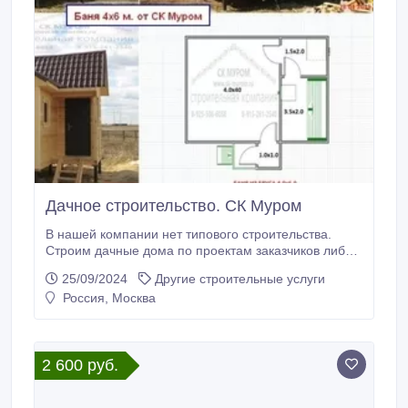
Дачное строительство. СК Муром
В нашей компании нет типового строительства.
Строим дачные дома по проектам заказчиков либо
совместно с заказчиками составляем проект
25/09/2024
Другие строительные услуги
будущего дома исходя из их пожеланий. Такой
Россия, Москва
подход к делу позволяет более конкретно учесть, а
затем и воплотить в жизнь, оптимальную
планировку строящегося здания. Производим
работы «под ключ».
2 600 руб.