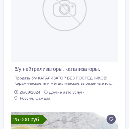
б/у нейтрализаторы, катализаторы.
Продать б/у КАТАЛИЗАТОР БЕЗ ПОСРЕДНИКОВ!
Керамические или металлические вырезанные или
выбитые внутренности с промышленных и
26/09/2024
Другие авто услуги
автомобильных катализаторов (нейтрализаторов), с
Россия, Самара
сажевых фильтров покупаем дорого в Самаре.
Интересуют лишь извлечённые внутренности, сама
начинка, вставка, картридж без асбеста, паронита,
ваты.
25 000 руб.