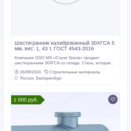
Шестигранник калиброванный 30ХГСА 5
мм, вес: 1, 43 т, ГОСТ 4543-2016
Компания ООО МХ «Стали Урала» продает
шестигранники 30ХГСА со склада. Сталь, которая
будет служить вам долгие годы. Доставка по всей
26/09/2024
Строительные материалы
России (от 100кг), экспорт в страны СНГ. *
Россия, Екатеринбург
Шестигранник калиброванный 30ХГСА 5 мм, вес: 1,
43 т, ГОСТ 8560-78, ГОСТ 4543-2016, 385000 руб. с
НДС * Еще из наличия: * Шестигранник
калиброванный 30ХГСА 5, 5 мм, остаток: 0, 4 т,
1 000 руб.
цена: 385000 руб.