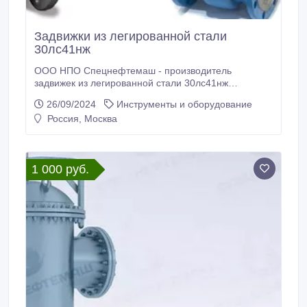
Задвижки из легированной стали
30лс41нж
ООО НПО Спецнефтемаш - производитель
задвижек из легированной стали 30лс41нж
Благодаря собственному производству мы
26/09/2024
Инструменты и оборудование
предлагаем конкурентные цены на рынках РФ и
Россия, Москва
СНГ. Задвижка из легированной стали 30лс41нж
применяется в качестве запорных устройств на
жидкие, газообразные неагрессивные
нефтепродукты, газ, воду и пар.
1 000 руб.