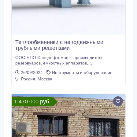
Теплообменники с неподвижными
трубными решетками
ООО НПО Спецнефтемаш - производитель
резервуаров, ёмкостных аппаратов,
сепарационного оборудования, теплообменного
26/09/2024
Инструменты и оборудование
оборудования и запорно-регулирующей арматуры.
Россия, Москва
Благодаря собственному производству мы
предлагаем конкурентные цены на рынках РФ и
СНГ. Мы предлагаем новые Теплообменники с
неподвижными трубными решетками отличного
1 470 000 руб.
качества по низким ценам.