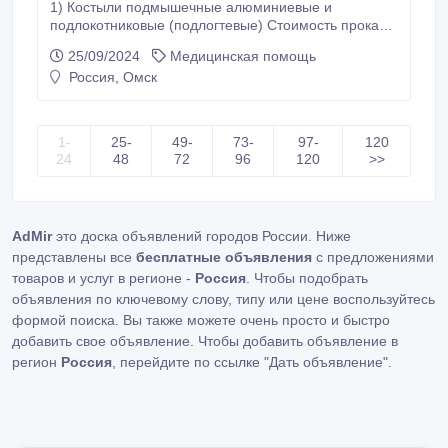
1) Костыли подмышечные алюминиевые и
подлокотниковые (подлогтевые) Стоимость проката
1-ый месяц 14 рублей/сутки, 2-ой месяц 9 рублей/
25/09/2024
Медицинская помощь
сутки, 3-ий месяц 8 рублей/сутки, 4-ий месяц 7
Россия, Омск
рублей/сутки, 5-ий месяц 7 рублей/сутки, 6-ий месяц
5 рублей/сутки, Залог 1000 рублей. 2) Костыли
детские деревянные или алюминиевые Стоимость
проката 1-ый месяц 10 рублей/сутки, 2-ой месяц 10
1-
25-
49-
73-
97-
120
рублей/сутки, 3-ий месяц 8 рублей/сутки, 4-ий месяц
24
48
72
96
120
>>
5 рублей/сутки, 5-ий месяц 5 рублей/сутки, 6-ий
месяц 5 рублей/сутки, Залог 1000 рублей.
AdMir
это доска объявлений городов России. Ниже
представлены все
бесплатные объявления
с предложениями
товаров и услуг в регионе -
Россия
. Чтобы подобрать
объявления по ключевому слову, типу или цене воспользуйтесь
формой поиска. Вы также можете очень просто и быстро
добавить свое объявление. Чтобы добавить объявление в
регион
Россия
, перейдите по ссылке
"Дать объявление"
.