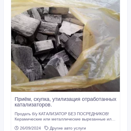
Приём, скупка, утилизация отработанных
катализаторов.
Продать б/у КАТАЛИЗАТОР БЕЗ ПОСРЕДНИКОВ!
Керамические или металлические вырезанные или
выбитые внутренности с промышленных и
26/09/2024
Другие авто услуги
автомобильных катализаторов (нейтрализаторов), с