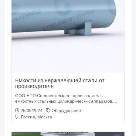
Емкости из нержавеющей стали от
производителя
ООО НПО Спецнефтемаш - производитель
емкостных стальных цилиндрических аппаратов.
Благодаря собственному производству мы
26/09/2024
Оборудование
предлагаем конкурентные цены на рынках РФ и
Россия, Москва
СНГ. Мы предлагаем новые Аппараты емкостные
стальные цилиндрические отличного качества по
низким ценам. На нашем складе в наличии
Аппараты емкостные стальные цилиндрические