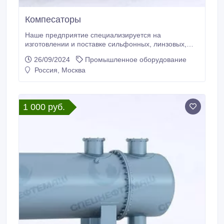
Компесаторы
Наше предприятие специализируется на
изготовлении и поставке сильфонных, линзовых,
сальниковых компенсаторах. Компенсаторы
26/09/2024
Промышленное оборудование
сильфонные и линзовые бывают осевыми,
Россия, Москва
угловыми, сдвиговыми; они универсальны для
тепловых сетей и ТЭЦ, металлургических и горно-
обогатительных комбинатов,
нефтегазодобывающих и перерабатывающих
1 000 руб.
заводов, а также применяются на проектирующихся
и строящихся трубопроводах.