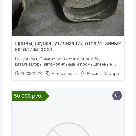
Приём, скупка, утилизация отработанных
катализаторов.
Покупаем в Самаре по высоким ценам б/у
катализаторы автомобильные и промышленные
оптом и в розницу. Приём автомобильных б/у
26/09/2024
Автосервисы
Россия, Самара
катализаторов всех видов и типов. Скупаем
керамические, металлические катализаторы,
промышленные и сажевые фильтры. Интересует
лишь то, что внутри катализатора, сама начинка,
50 000 руб.
вставка, картридж БЕЗ асбеста, паронита, ваты.