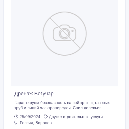
Дренаж Богучар
Гарантируем безопасность вашей крыши, газовых
труб и линий электропередач. Спил деревьев
методом промышленного альпинизма. Абрамовка.
25/09/2024
Другие строительные услуги
Вывезти мусор. Аккуратно по доступным ценам.
Россия, Воронеж
Спилить деревья и ветки бензопилами область.
Новая Усмань. Расчистка участок. Мы работаем в