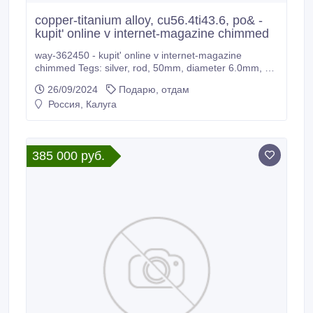
copper-titanium alloy, cu56.4ti43.6, po& -
kupit' online v internet-magazine chimmed
way-362450 - kupit' online v internet-magazine
chimmed Tegs: silver, rod, 50mm, diameter 6.0mm, as
d& - kupit' online v internet-magazine chimmed tin, foil
26/09/2024
Подарю, отдам
300x300mm, thickness 0.20mm, & - kupit' online v
Россия, Калуга
internet-magazine chimmed iron, rod, 100mm,
diameter 6.
385 000 руб.