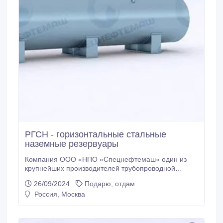
РГСН - горизонтальные стальные
наземные резервуары
Компания ООО «НПО «Спецнефтемаш» один из
крупнейших производителей трубопроводной
арматуры, емкостных приборов разного
26/09/2024
Подарю, отдам
назначения, резервуарной техники. Приоритетное
Россия, Москва
направление деятельности заключается в
проектировании и разработке, а также изготовлении
резервуаров и емкостей, сосудов для
машиностроительной, химической, газовой,