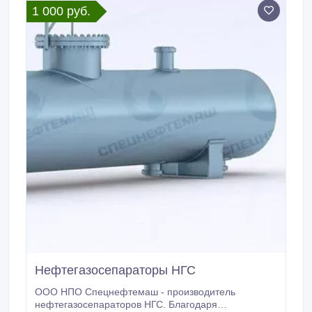
1 000 руб.
агропромышленной отраслей.
Нефтегазосепараторы НГС
ООО НПО Спецнефтемаш - производитель
нефтегазосепараторов НГС. Благодаря