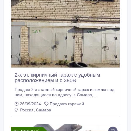
2-х эт. кирпичный гараж с удобным
расположением и с 380В
Продаю 2-х этажный кирпичный гараж и землю под
ним, находящиеся по адресу: г. Самара,
Промышленный район, ул. 22 Партсъезда, д. 201,
26/09/2024
Продажа гаражей
тер. ГСК 749 1-я очередь (напротив Парк Хауса,
Россия, Самара
прилегает к территории завода имени А. М.
Тарасова) 1эт. + 2эт. = 34, 3м2 + погреб примерно
9м2 Земля в собственности. Напряжение: 220В +
380В Охраняемая территория.