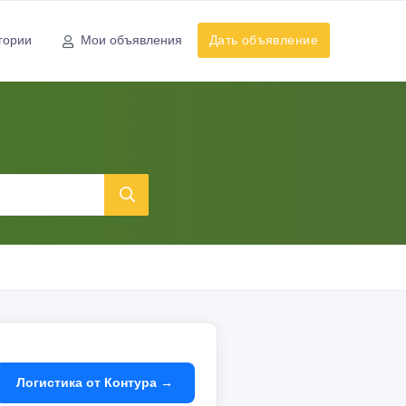
гории
Мои объявления
Дать объявление
я
Логистика от Контура →