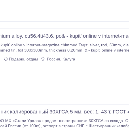
nium alloy, cu56.4ti43.6, po& - kupit' online v internet
ternet-magazine chimmed Tegs: silver, rod, 50mm, diameter 6.0mm, as d& - kupit' online v internet-
zine chimmed iron, rod, 100mm, diameter
4
Подарю, отдам
Россия, Калуга
ник калиброванный 30ХГСА 5 мм, вес: 1, 43 т, ГОСТ 
Стали Урала» продает шестигранники 30ХГСА со склада. Сталь, которая будет служить вам долги
страны СНГ. * Шестигранник калиброванный 30ХГСА 5 мм, вес: 1, 43 т, ГОСТ 8560-