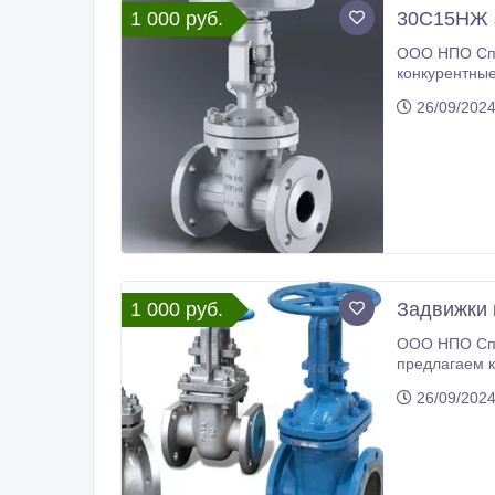
1 000 руб.
30С15НЖ з
ООО НПО Спецнефтемаш
конкурентные цены на рынках РФ и СНГ
ценам. На нашем складе 
26/09/202
и СНГ.
1 000 руб.
Задвижки 
ООО НПО Спе
предлагаем к
26/09/202