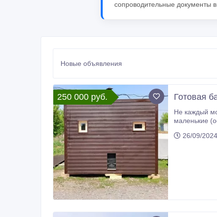
сопроводительные документы в 
Новые объявления
250 000 руб.
Готовая ба
Не каждый может 
маленькие (осо
любого размера которое есть на участк
26/09/202
не ограничен 
от обычной б
место или да
мусора у вас на земельн