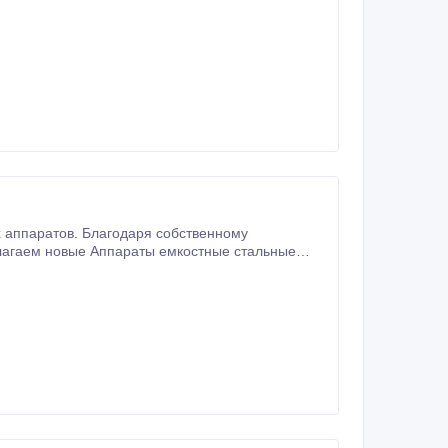
аппаратов. Благодаря собственному
лагаем новые Аппараты емкостные стальные
 любой регион России и СНГ.