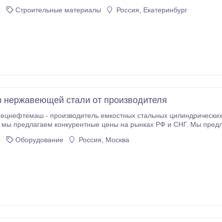
4
Строительные материалы
Россия, Екатеринбург
з нержавеющей стали от производителя
цнефтемаш - производитель емкостных стальных цилиндрических 
у мы предлагаем конкурентные цены на рынках РФ и СНГ. Мы пред
качества по низким ценам. На нашем складе в наличии Аппараты емкостные стальные
4
Оборудование
Россия, Москва
цилиндрические типов: 1, 2, 3, которые мы с удовольствием доставим в