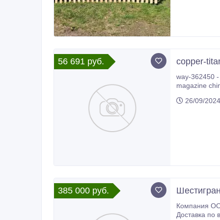
56 691 руб.
copper-tita
way-362450 - kupit' online v in
magazine chimmed tin, foil 300x300mm, thickness 0.20mm, & - kupit' online v internet-maga
6.
26/09/202
385 000 руб.
Шестигран
Компания ООО МХ «
Доставка по всей России (от 100кг), экспорт в 