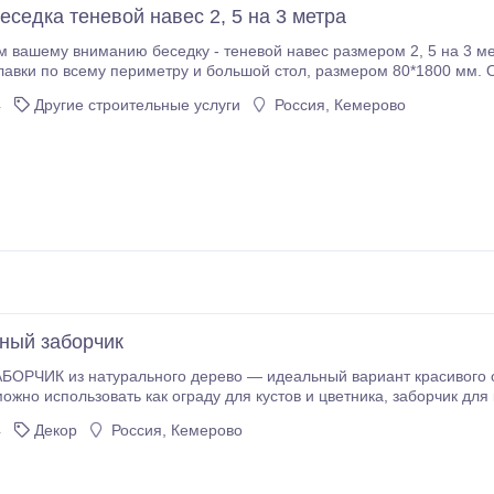
еседка теневой навес 2, 5 на 3 метра
у вниманию беседку - теневой навес размером 2, 5 на 3 метра, собственного производства для дачи
периметру и большой стол, размером 80*1800 мм. Отличное место для сбора дружных, больших
офлист по желанию любого цвета. Низ вагонка сосна.
4
Другие строительные услуги
Россия, Кемерово
ный заборчик
ЧИК из натурального дерево — идеальный вариант красивого оформлени
овать как ограду для кустов и цветника, заборчик для клумбы или кустарника, изгородь для сада и как
й вариант забора для цветов любого размера. Отлично подойдёт 
4
Декор
Россия, Кемерово