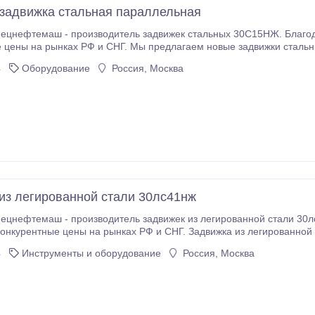
адвижка стальная параллельная
 - производитель задвижек стальных 30С15НЖ. Благодаря собственному производству мы предлагаем
. Мы предлагаем новые задвижки стальные 30С15НЖ отличного качества по низким
в наличии задвижки стальные 30С15НЖ, которые мы с удовольствием доставим в любой регион России
4
Оборудование
Россия, Москва
из легированной стали 30лс41нж
цнефтемаш - производитель задвижек из легированной стали 30л
онкурентные цены на рынках РФ и СНГ. Задвижка из легированной 
4
Инструменты и оборудование
Россия, Москва