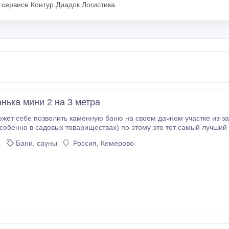
сервисе Контур.Диадок Логистика.
нька мини 2 на 3 метра
себе позволить каменную баню на своем дачном участке из-за размеров, как правило 
бенно в садовых товариществах) по этому это тот самый лучший вариант моду
е. Преимущества наших бань: ? При правильной эксплуатации срок службы наших бань
4
Бани, сауны
Россия, Кемерово
? Дешевле обычной бани минимум в ДВА РАЗА! ? Отсутствует необходим
ани ? Быстрый прогрев: баня прогревается за 30 - 40 минут ? Моб
же забрать с собой при переезде ? Не требует согласований при ст
ом участке ? Бани не подвержены гниению, благодаря конструкции и обдува с 4-х сторон ? Баней можно
пользоваться в день доставк