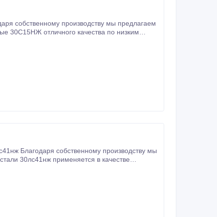
с41нж Благодаря собственному производству мы
стали 30лс41нж применяется в качестве
запорных устройств на жидкие, газообразные неагрессивные нефтепродукты, газ, воду и пар.