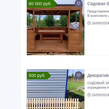
80 000 руб.
Садовая б
Представляем вашем
В комплекте лавки по всему 
компаний. Пр
26/09/202
500 руб.
Декоратив
САДОВЫЙ ЗАБОР
ограждение можно использ
самый просто
26/09/202