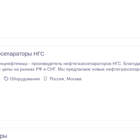
осепараторы НГС
цнефтемаш - производитель нефтегазосепараторов НГС. Благода
 цены на рынках РФ и СНГ. Мы предлагаем новые нефтегазосепара
ичии нефтегазосепараторы НГС типов: НГС-1200, НГС-1600, НГС-2000, НГС-2400, НГС-3000, НГС-3400,
4
Оборудование
Россия, Москва
 удовольствием доставим в любой регион России и СНГ.
оры