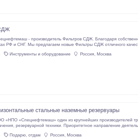
СДЖ
цнефтемаш - производитель Фильтров СДЖ. Благодаря собственн
 РФ и СНГ. Мы предлагаем новые Фильтры СДЖ отличного качества по низким 
ДЖ-100, СДЖ-150, СДЖ-200, СДЖ-250, СДЖ-300, СДЖ-500, СДЖ-600, СДЖ-700,
4
Инструменты и оборудование
Россия, Москва
СДЖ-800, СДЖ-900, которые мы с удовольствием доставим в любой регион Ро
ризонтальные стальные наземные резервуары
«НПО «Спецнефтемаш» один из крупнейших производителей трубопроводной а
тельности заключается в проектировании и
4
Подарю, отдам
Россия, Москва
енной отраслей.