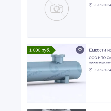
78, ГОСТ 4543-2016, 385000 руб. с НДС * Еще из наличия: * Шестигранник калиброванный 30ХГСА 5, 5 мм, остаток: 0, 4 т, цена:
26/09/202
385000 руб.
1 000 руб.
Емкости и
ООО НПО Спе
производств
цилиндрические отличного 
26/09/202