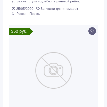
устраняет стуки и дребезг в рулевой рейке,
предотвращает дальнейший износ рулевого
25/05/2020
Запчасти для иномарок
механизма и рейки. Низкий коэффициент трения
Россия, Пермь
позволяет применять фторопласт в различных
узлах: опоры скольжения, подвижные уплотнители,
поршневые кольца, манжеты, подшипники и т.
350 руб.