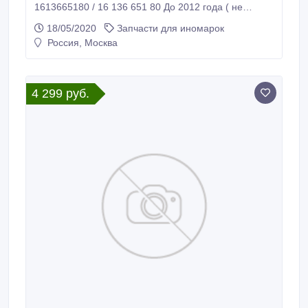
1613665180 / 16 136 651 80 До 2012 года ( не
включительно) СТАРЫЙ НОМЕР : 0628 S1 / 0628.S1
18/05/2020
Запчасти для иномарок
/ 0628S1 Поршень ПЕЖО / СИТРОЕН / PEUGEOT /
Россия, Москва
CITROEN EP6DT 1613665180 / 16 136 651 80
ОРИГИНАЛ Б/У!!!!!!!!!!! Для автомобилей с моторами
: EP6DT / EP6CDT 150 / 156 л.
4 299 руб.