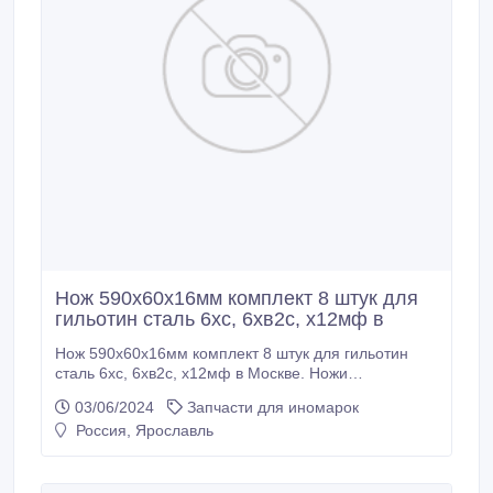
Нож 590х60х16мм комплект 8 штук для
гильотин сталь 6хс, 6хв2с, х12мф в
Нож 590х60х16мм комплект 8 штук для гильотин
сталь 6хс, 6хв2с, х12мф в Москве. Ножи
гильотинные в наличии. Оказываем услуги по
03/06/2024
Запчасти для иномарок
шлифовке гильотинных ножей. Изготовление ножей
Россия, Ярославль
для дробилок. Ножи для шредера..