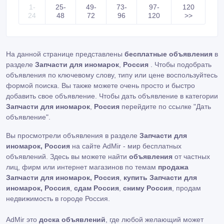
11367545862 / 11 36 7 545 862
1-
25-
49-
73-
97-
120
ОРИГИНАЛ!!!!!!!!!!!!!!!!!!
24
48
72
96
120
>>
___________________________________________
_ BMW / БМВ С МОТОРАМИ : 1.
На данной странице представлены
бесплатные объявления
в
разделе
Запчасти для иномарок
,
Россия
. Чтобы подобрать
объявления по ключевому слову, типу или цене воспользуйтесь
формой поиска. Вы также можете очень просто и быстро
добавить свое объявление. Чтобы дать объявление в категории
Запчасти для иномарок
,
Россия
перейдите по ссылке
"Дать
объявление"
.
Вы просмотрели объявления в разделе
Запчасти для
иномарок, Россия
на сайте AdMir - мир бесплатных
объявлений. Здесь вы можете найти
объявления
от частных
лиц, фирм или интернет магазинов по темам
продажа
Запчасти для иномарок, Россия
,
купить Запчасти для
иномарок, Россия
,
сдам Россия
,
сниму Россия
, продам
недвижимость в городе Россия.
AdMir это
доска объявлений
, где любой желающий может