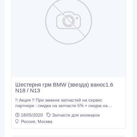
Шестерня грм BMW (звезда) ванос1.6
N18 / N13
!! Акция !! При замене запчастей на сервис
партнере : скидка на запчасти 5% + скидка на
работы 5% ПЕРЕД ПОСЕЩЕНИЕМ МАГАЗИНА ,
18/05/2020
Запчасти для иномарок
ОБЯЗАТЕЛЬНО УТОЧНЯЙТЕ ЦЕНУ И
Россия, Москва
РЕЗЕРВИРУЙТЕ ДЕТАЛЬ !!! НОВЫЕ!!!! Б/У НЕТ!!!!!
________________________________ !!!!!!!!!!!! В
НАЛИЧИИ !!!!!!!!!!!!!!! Шестерня (ЗВЕЗДА) грм ванос