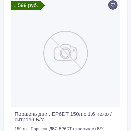
охлаждения турбины ПЕЖО/СИТРОЕН 9806790780:
1 599 руб.
ЗАМЕНА ПО НОМЕРУ 98 067 907 80: — 1201N1 /
1201 N1 / 1201.
Поршень двиг. EP6DT 150л.с 1.6 пежо /
ситроен Б/У
150 л.с. Поршень ДВС EP6DT (с пальцем) Б/У