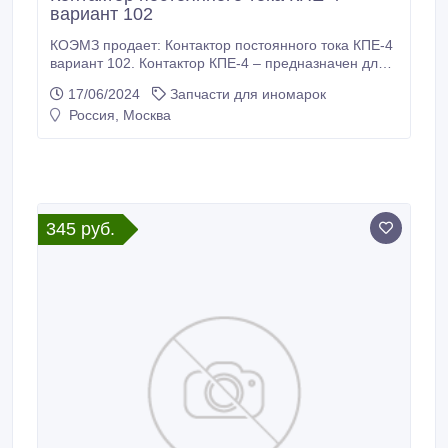
вариант 102
КОЭМЗ продает: Контактор постоянного тока КПЕ-4
вариант 102. Контактор КПЕ-4 – предназначен для
работы в силовых электрических цепях схем
17/06/2024
Запчасти для иномарок
управления электродвигателями постоянного тока в
Россия, Москва
электрических погрузчиках, электрокарах, тягачах
Balkancar и других марок. Применяется в моделях
погрузчиков: ЕВ687, ЕВ717, ЕВ735, ЕП 006/11.
345 руб.