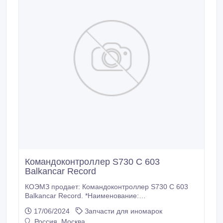
Командоконтроллер S730 С 603
Balkancar Record
КОЭМЗ продает: Командоконтроллер S730 С 603
Balkancar Record. *Наименование:
Командоконтроллер S730 С 603. *Каталожный
17/06/2024
Запчасти для иномарок
номер: S703 C603 00 84 08 КТЕ 140-3. *Марка:
Россия, Москва
Balkancar. *Модель ЕП 006.2. *Модель ЕП 011.2.