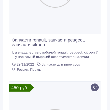
Запчасти renault, запчасти peugeot,
запчасти citroen
Вы владелец автомобилей renault, peugeot, citroen ?
– у нас самый широкий ассортимент в наличии
качественных запчастей для рено, пежо, ситроен,
29/11/2022
Запчасти для иномарок
саманд – обращаясь к нам, вы получаете гарантию,
Россия, Пермь
сервис, оптимальную цену, в магазине так же
действует оптовая программа для торговых
предприятий, предприятий владельцев парка
французских автомобилей, сервисов,
450 руб.
специализирующихся на ремонте автомобилей
рено, пежо, ситроен.