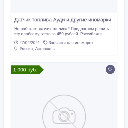
Датчик топлива Ауди и другие иномарки
Не работает датчик топлива? Предлагаем решить
эту проблему всего за 450 рублей. Российская
компания ООО РиП изготавливает ремкомплекты
27/02/2021
Запчасти для иномарок
для датчиков топлива Ауди, Ниссан, Рено, Шевроле
Россия, Астрахань
и ещё более 120 моделей автомашин. В
ремкомплект входит плата датчика топлива,
каковую нужно заменить, чтобы Ваш датчик опять
работал как прежде.
1 000 руб.