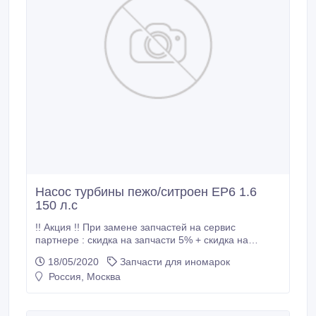
Насос турбины пежо/ситроен EP6 1.6
150 л.с
!! Акция !! При замене запчастей на сервис
партнере : скидка на запчасти 5% + скидка на
работы 5% ПЕРЕД ПОСЕЩЕНИЕМ МАГАЗИНА ,
18/05/2020
Запчасти для иномарок
ОБЯЗАТЕЛЬНО УТОЧНЯЙТЕ ЦЕНУ И
Россия, Москва
РЕЗЕРВИРУЙТЕ ДЕТАЛЬ !!! НЕОРИГИНАЛ!!!!
НОВЫЕ!!!! Б/У НЕТ!!!!!
________________________________ Насос