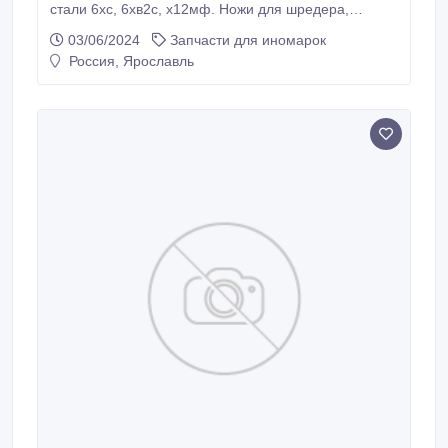
стали 6хс, 6хв2с, х12мф. Ножи для шредера,
гильотинных ножниц и дробилок в наличии от
03/06/2024
Запчасти для иномарок
завода производителя в городе Тула и Москва..
Россия, Ярославль