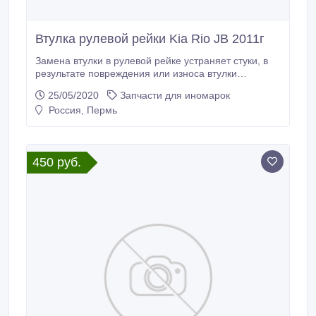
Втулка рулевой рейки Kia Rio JB 2011г
Замена втулки в рулевой рейке устраняет стуки, в
результате повреждения или износа втулки
скольжения, предотвращает дальнейший износ
25/05/2020
Запчасти для иномарок
рулевого механизма. Низкий коэффициент трения
Россия, Пермь
позволяет применять фторопласт в трущихся узлах:
опоры скольжения, подвижные уплотнители,
поршневые кольца, манжеты, подшипники.
450 руб.