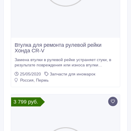
Втулка для ремонта рулевой рейки
Хонда CR-V
Замена втулки в рулевой рейке устраняет стуки, в
результате повреждения или износа втулки
скольжения, предотвращает дальнейший износ
25/05/2020
Запчасти для иномарок
рулевого механизма. Низкий коэффициент трения
Россия, Пермь
позволяет применять фторопласт в трущихся узлах:
опоры скольжения, подвижные уплотнители,
поршневые кольца, манжеты, подшипники.
3 799 руб.