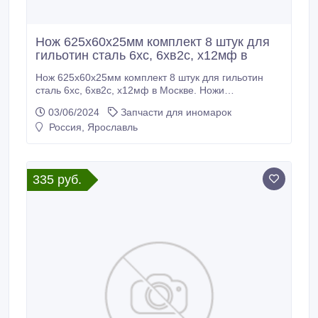
Нож 625х60х25мм комплект 8 штук для
гильотин сталь 6хс, 6хв2с, х12мф в
Нож 625х60х25мм комплект 8 штук для гильотин
сталь 6хс, 6хв2с, х12мф в Москве. Ножи
гильотинные в наличии. Оказываем услуги по
03/06/2024
Запчасти для иномарок
шлифовке гильотинных ножей. Изготовление ножей
Россия, Ярославль
для дробилок. Ножи для шредера..
335 руб.