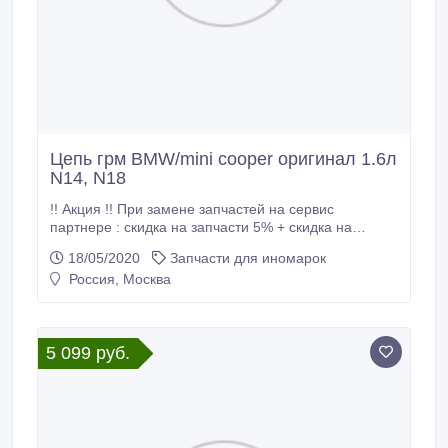
Цепь грм BMW/mini cooper оригинал 1.6л
N14, N18
!! Акция !! При замене запчастей на сервис
партнере : скидка на запчасти 5% + скидка на
работы 5% ПЕРЕД ПОСЕЩЕНИЕМ МАГАЗИНА ,
18/05/2020
Запчасти для иномарок
ОБЯЗАТЕЛЬНО УТОЧНЯЙТЕ ЦЕНУ И
Россия, Москва
РЕЗЕРВИРУЙТЕ ДЕТАЛЬ !!! НОВЫЕ!!!! Б/У НЕТ!!!!!
________________________________ Цепь грм
BMW/mini cooper оригинал 11318618317 / 11 31 8
618 317 / 11 31 8618317 Цепь ГРМ BMW/MINI
5 099 руб.
COOPER ОРИГИНАЛ !!! _______________________
подходит для автомобилей с моторами : N54 , N53 ,
N52 , N46 , N43 , N14 , N18 БМВ / BMW 1 кабрио
(E88) 1 купе (E82) 1 хэтчбек 3дв.