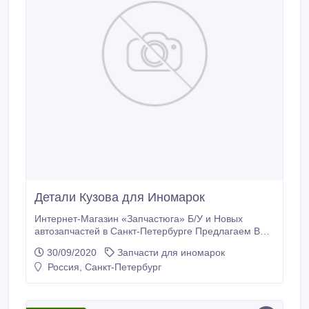
Детали Кузова для Иномарок
Интернет-Mагазин «Запчастюга» Б/У и Новых
автозапчастей в Санкт-Петербурге Предлагаем Вам
Выгодное сотрудничество!! Огромный выбор Б/У и
30/09/2020
Запчасти для иномарок
Новых Оригинальных Запчастей для Любых
Россия, Санкт-Петербург
Иномарок от 2005 года!! - Отправка по Всей России
и Странам СНГ Любыми Транспортными
компаниями - Цены ниже конкурентов! - Различные
формы заказа и оплаты запчастей.