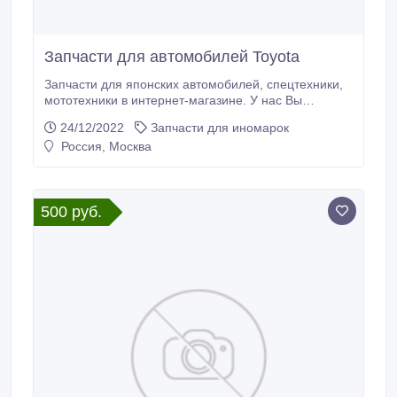
Запчасти для автомобилей Toyota
Запчасти для японских автомобилей, спецтехники,
мототехники в интернет-магазине. У нас Вы
найдёте всё, что может понадобиться для
24/12/2022
Запчасти для иномарок
техобслуживания или ремонта японской иномарки.
Россия, Москва
Каталог включает автозапчасти Toyota в большом
ассортименте. Заказать детали можно для всех
моделей авто известной марки. Цены и технические
параметры указаны в описании к товару.
500 руб.