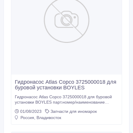
Гидронасос Atlas Copco 3725000018 для
буровой установки BOYLES
Гидронасос Atlas Copco 3725000018 для буровой
установки BOYLES парт.номер/наименование
3725000018 / Гидралический насос / HYDRAULIC
01/08/2023
Запчасти для иномарок
PUMP HYDRAULPUMP Применение: Буровая
Россия, Владивосток
установка BOYLES C6 Состояние: новый/оригинал
Стоимость интересующей продукции сообщаются в
соответствии с запросом. Под заказ поставляем