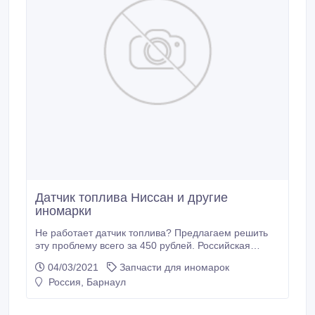
Датчик топлива Ниссан и другие
иномарки
Не работает датчик топлива? Предлагаем решить
эту проблему всего за 450 рублей. Российская
компания ООО РиП изготавливает ремкомплекты
04/03/2021
Запчасти для иномарок
для датчиков топлива Ниссан, Рено, Ауди, Шевроле
Россия, Барнаул
и ещё более 120 моделей автомашин. В
ремкомплект входит плата датчика топлива,
каковую нужно заменить, чтобы Ваш датчик опять