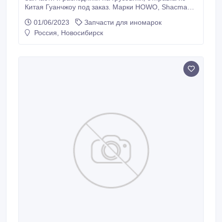
Китая Гуанчжоу под заказ. Марки HOWO, Shacman,
HINO, MITSUBISHI, JAC, FAW, MAN, NISSAN, ISUZU,
01/06/2023
Запчасти для иномарок
Volvo, Scania и др. Двигатели, рулевые рейки,
Россия, Новосибирск
рычаги, редуктора, топливные насосы, фильтры,
датчики, аккумуляторы, радиаторы, комплекты
сцепления, тормозные колодки, двери, бампера,
свет и др.