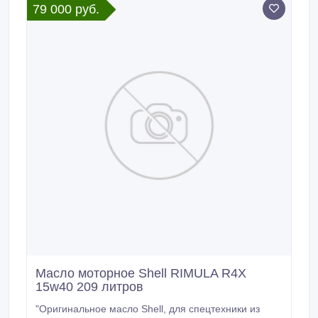
79 000 руб.
сотрудничестве с Idemitsu Kosan co.
Масло моторное Shell RIMULA R4X
15w40 209 литров
"Оригинальное масло Shell, для спецтехники из