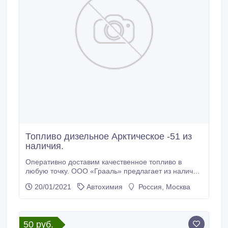
Топливо дизельное Арктическое -51 из
наличия.
Оперативно доставим качественное топливо в
любую точку. ООО «Грааль» предлагает из наличия
топливо дизельное арктическое -51 из наличия в г.
20/01/2021
Автохимия
Россия, Москва
Ангарск. Возможна доставка ЖД и автомобильным
транспортом в любые регионы. ДТ вид А - Ангарск,
50000 р/тн (41, 9 р/л). Самовывоз - любой объём,
доставка от трёх кубов.
50 руб.