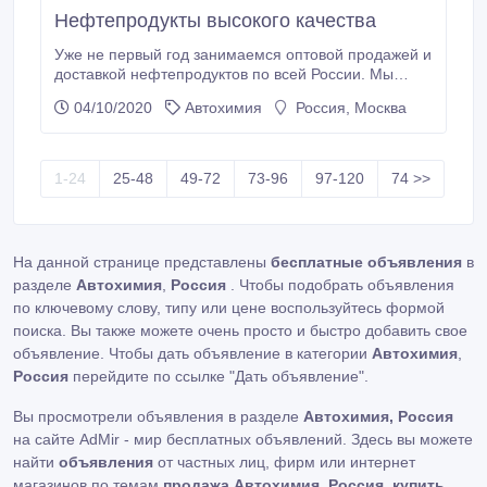
Нефтепродукты высокого качества
Уже не первый год занимаемся оптовой продажей и
доставкой нефтепродуктов по всей России. Мы
нарабатывали свою репутацию с первого дня, и
04/10/2020
Автохимия
Россия, Москва
теперь наши клиенты знают нас как надежного
поставщика топлива высшего качества. Продукция,
которую мы предлагаем, регулярно проходит
строгий лабораторный контроль и соответствует
1-24
25-48
49-72
73-96
97-120
74 >>
экологическим стандартам ГОСТ.
На данной странице представлены
бесплатные объявления
в
разделе
Автохимия
,
Россия
. Чтобы подобрать объявления
по ключевому слову, типу или цене воспользуйтесь формой
поиска. Вы также можете очень просто и быстро добавить свое
объявление. Чтобы дать объявление в категории
Автохимия
,
Россия
перейдите по ссылке
"Дать объявление"
.
Вы просмотрели объявления в разделе
Автохимия, Россия
на сайте AdMir - мир бесплатных объявлений. Здесь вы можете
найти
объявления
от частных лиц, фирм или интернет
магазинов по темам
продажа Автохимия, Россия
,
купить