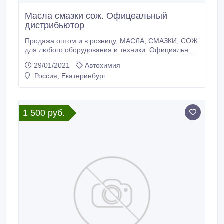
Масла смазки сож. Офицеальный
дистрибьютор
Продажа оптом и в розницу, МАСЛА, СМАЗКИ, СОЖ
для любого оборудования и техники. Официальный
дистрибьютор. Имеются необходимые
29/01/2021
Автохимия
сертификаты. При заказе товара от 6000 рублей,
Россия, Екатеринбург
доставка нашими силами в любую точку
Свердловской, Челябинской, Тюменской,
Курганской области. В НАЛИЧИИ ИМЕЕТСЯ
ОБЪЁМЫ.
1 500 руб.