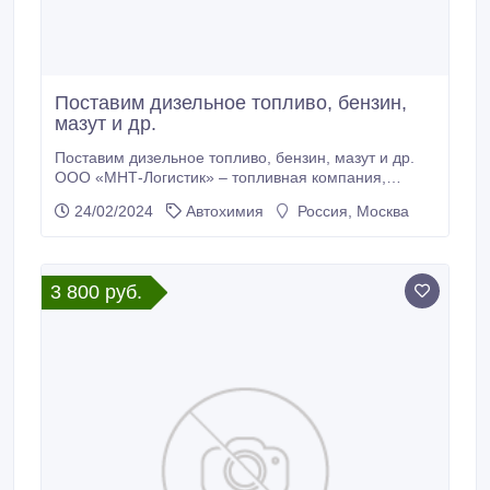
Поставим дизельное топливо, бензин,
мазут и др.
Поставим дизельное топливо, бензин, мазут и др.
ООО «МНТ-Логистик» – топливная компания,
занимающаяся продажей и доставкой
24/02/2024
Автохимия
Россия, Москва
нефтепродуктов наливом и по картам по
территории РФ, а также комплексным
обслуживанием предприятий. Надежный партнер
«полного цикла», оказывающий услуги продажи
3 800 руб.
дизельного топлива, бензина, мазута, керосина,
газа.