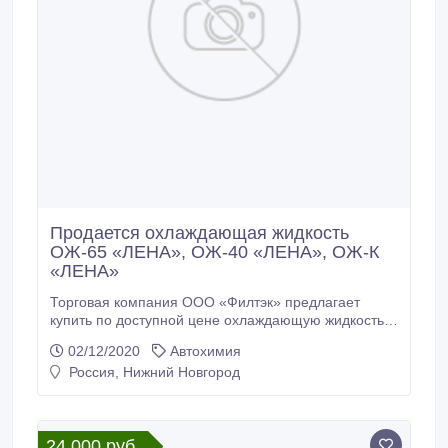
Продается охлаждающая жидкость
ОЖ-65 «ЛЕНА», ОЖ-40 «ЛЕНА», ОЖ-К
«ЛЕНА»
Торговая компания ООО «Филтэк» предлагает
купить по доступной цене охлаждающую жидкость
(антифриз) ОЖ-40 «ЛЕНА», ОЖ-65 «ЛЕНА», ОЖ-К
02/12/2020
Автохимия
«ЛЕНА» ТУ 113 - 07 - 02 - 88 в канистрах по 10 кг и
Россия, Нижний Новгород
бочках по 220 кг. Возможна также поставка кубами и
в налив цистернами. Охлаждающие жидкости
ОЖ-40 «ЛЕНА» и ОЖ-65 «ЛЕНА» представляют
собой не требующие разбавления
24 000 руб.
водногликолиевые растворы с антивспенивающими