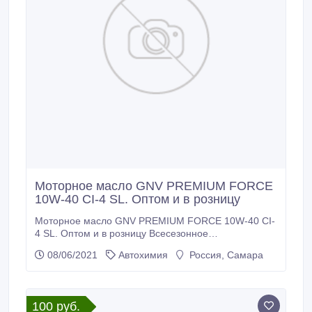
застывания, °С, не выше -40 Кислотное число, мг
КОН на 1 гр.
Моторное масло GNV PREMIUM FORCE
10W-40 CI-4 SL. Оптом и в розницу
Моторное масло GNV PREMIUM FORCE 10W-40 CI-
4 SL. Оптом и в розницу Всесезонное
полусинтетическое моторное масло для
08/06/2021
Автохимия
Россия, Самара
высокомощных дизельных двигателей с
высочайшими эксплуатационными
характеристиками. Спецификации ACEA E7; API CI-
4/CH-4/CG-4/CF-4/CF/SL; MB 228.3; MAN M 3275-1;
100 руб.
Volvo VDS-3; Renault Trucks RLD/RLD-2; Cummins