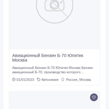
Авиационный Бензин Б-70 Юпитек
Москва
Авиационный Бензин Б-70 Юпитек Москва Бензин
авиационный Б-70, производство которого
регламентирует не ГОСТ, а ТУ 38.101913-82,
01/01/2023
Автохимия
Россия, Москва
широко используется в различных сферах
промышленности в качестве универсального
растворителя. Этому также способствует его
доступная цена, предлагаемая производителями за
тонну бензина.