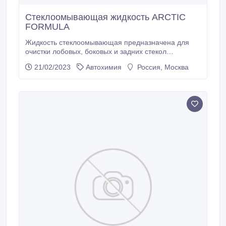
Стеклоомывающая жидкость ARCTIC
FORMULA
Жидкость стеклоомывающая предназначена для
очистки лобовых, боковых и задних стекол
автомобиля в холодное время года при
21/02/2023
Автохимия
Россия, Москва
температуре до -30 градусов. В наличии 93
канистры по 5 литров. При разбавлении водой 1к1
выходит 140 рублей за 1 литр! Возможны скидки до
20%.