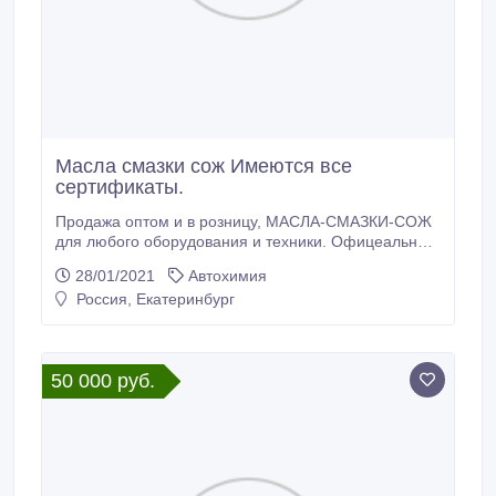
Масла смазки сож Имеются все
сертификаты.
Продажа оптом и в розницу, МАСЛА-СМАЗКИ-СОЖ
для любого оборудования и техники. Офицеальный
дистрибьютор. Имеются все сертификаты. При
28/01/2021
Автохимия
заказе товара от 6000 рублей, доставка нашими
Россия, Екатеринбург
силами в любую точку Свердловской-Челябинской-
Тюменской-Курганской области. В НАЛИЧИИ
ИМЕЕТСЯ ОБЪЁМЫ ( 4л, 10л, 20л, .
50 000 руб.