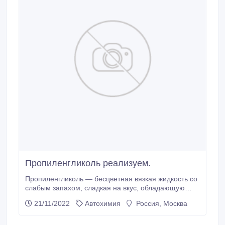
Пропиленгликоль реализуем.
Пропиленгликоль — бесцветная вязкая жидкость со
слабым запахом, сладкая на вкус, обладающую
гигроскопическими свойствами (легко впитывает
21/11/2022
Автохимия
Россия, Москва
воду). Является хорошим растворителем и для
гидрофильных, и для гидрофобных соединений.
Это замечательное свойство пропиленгликоля