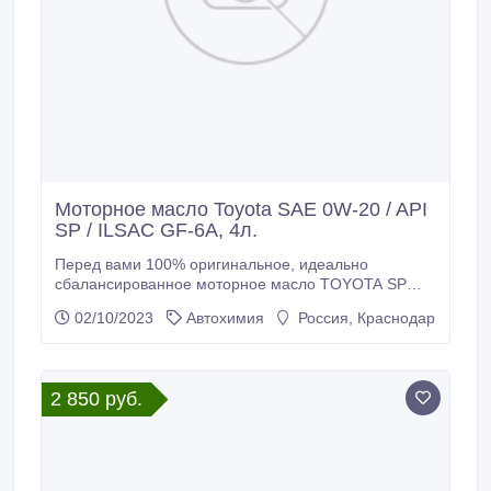
Моторное масло Toyota SAE 0W-20 / API
SP / ILSAC GF-6A, 4л.
Перед вами 100% оригинальное, идеально
сбалансированное моторное масло TOYOTA SP
0W20. Масло предназначено для бензиновых
02/10/2023
Автохимия
Россия, Краснодар
двигателей легковых автомобилей и
внедорожников. Смазка подходит двигателям с
турбонаддувом и без, оборудованных прямым
впрыском топлива, системами доочистки выхлопных
2 850 руб.
газов.