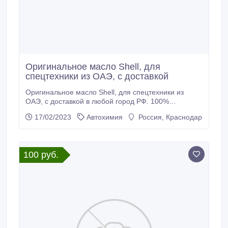
Оригинальное масло Shell, для
спецтехники из ОАЭ, с доставкой
Оригинальное масло Shell, для спецтехники из
ОАЭ, с доставкой в любой город РФ. 100%
оригинал, подтверждённый сертификатами - Бочки
17/02/2023
Автохимия
Россия, Краснодар
209л. Привезён из ОАЭ, *производство: Турция,
Оман, Саудовская Аравия и другие страны*
Минеральное моторное масло: *Shell Rimula R4X
15W40 209л* — Арт. 550036850 Трансмиссионные
100 руб.
минеральные масла: *Shell Spirax S3 AX 80W90
209л* — Арт.