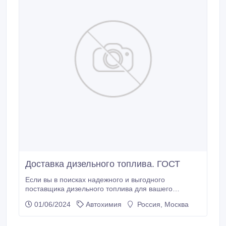
Доставка дизельного топлива. ГОСТ
Если вы в поисках надежного и выгодного
поставщика дизельного топлива для вашего
автопарка, производства или отопления
01/06/2024
Автохимия
Россия, Москва
рассмотрите наше предложение от компании
“МОСНЕФТЕСБЫТ”. Мы предлагаем дизельное
топливо класса ЕВРО-5, которое полностью