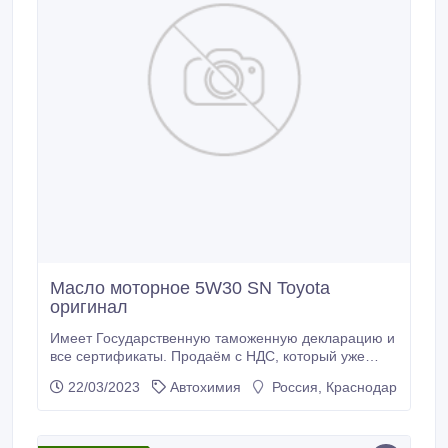
Масло моторное 5W30 SN Toyota
оригинал
Имеет Государственную таможенную декларацию и
все сертификаты. Продаём с НДС, который уже
включён в стоимость. - Toyota Oil SN 5W30 1л — Арт.
22/03/2023
Автохимия
Россия, Краснодар
08880-10706. - Toyota Oil SN 5W30 4л — Арт. 08880-
10705. - Toyota Oil SN 5W30 208л — Артикул 08880-
10700 Наше масло произведено нефтегазовой
компанией ENOC (Emirates National Oil Company) в