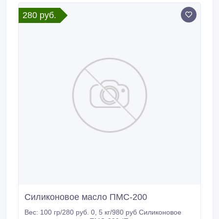
соответствует ГОСТ и может быть доставлено
280 руб.
прямо до вашего объекта.
Силиконовое масло ПМС-200
Вес: 100 гр/280 руб. 0, 5 кг/980 руб Силиконовое