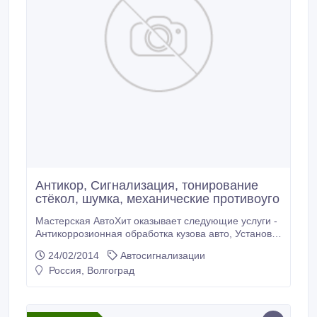
Антикор, Сигнализация, тонирование
стёкол, шумка, механические противоуго
Мастерская АвтоХит оказывает следующие услуги -
Антикоррозионная обработка кузова авто, Установка
пластиковой защиты арок колёс. Установка защиты
24/02/2014
Автосигнализации
картера, Установка сигнализации,
Россия, Волгоград
злектростеклоподьёмников , обогрев сидений ,
тонирование стёкол, вибро-шумоизоляция, авто
музыка, ксенон, Механические противоугонные
комплексы, противотуманные и ходовые фары.