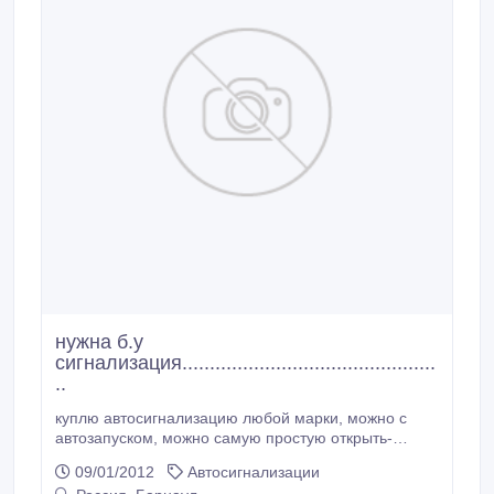
нужна б.у
сигнализация..............................................
..
куплю автосигнализацию любой марки, можно с
автозапуском, можно самую простую открыть-
закрыть в сборе, а также два центральных замка, не
09/01/2012
Автосигнализации
очень дорого, звоните по цене договоримся!.