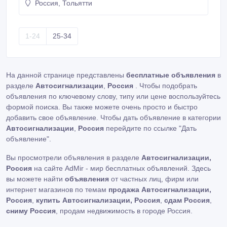
Россия, Тольятти
усилителей - установка сабвуферов - изготовление
подиумов под акустику - изготовление корпусов под
сабвуферы различных фотм Установка
автосигнализаций и противоугонных комплексов: -
1-24
25-34
установка простых сигнализаций - установка
автосигнализации с обратной связью - установка
автосигнализации с автозапуском - установка
противоугонных комплексов - установка
На данной странице представлены
бесплатные объявления
в
механических систем защиты - установка секреток
разделе
Автосигнализации
,
Россия
. Чтобы подобрать
-установка ксенона , би ксенона -противотуманных
фар -подогрева сидений -установка Эл.
объявления по ключевому слову, типу или цене воспользуйтесь
формой поиска. Вы также можете очень просто и быстро
добавить свое объявление. Чтобы дать объявление в категории
Автосигнализации
,
Россия
перейдите по ссылке
"Дать
объявление"
.
Вы просмотрели объявления в разделе
Автосигнализации,
Россия
на сайте AdMir - мир бесплатных объявлений. Здесь
вы можете найти
объявления
от частных лиц, фирм или
интернет магазинов по темам
продажа Автосигнализации,
Россия
,
купить Автосигнализации, Россия
,
сдам Россия
,
сниму Россия
, продам недвижимость в городе Россия.