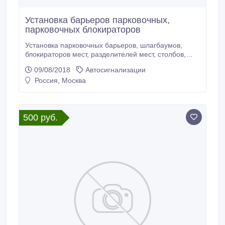
Установка барьеров парковочных,
парковочных блокираторов
Установка парковочных барьеров, шлагбаумов,
блокираторов мест, разделителей мест, столбов,
колесоотбойников в Москве и области. Доставка
09/08/2018
Автосигнализации
парковочных барьеров и другого парковочного
Россия, Москва
оборудования по России. Тел. +7(925)155-45-30,
+7(985)214-20-23, +7(967)816-21-25 Сайт:
www.parkovka.tora.ru.
500 руб.