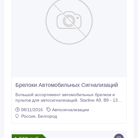
Брелоки Автомобильных Сигнализаций
Большой ассортимент автомобильных брелков и
пультов для автосигнализаций. Starline А9, В9 - 1350
руб. Tomahawk TW9010, TW9030, X5 - 1350 руб.
08/11/2016
Автосигнализации
Tomahawk TZ9010, TZ9020 - 1650 руб. Starline A91,
Россия, Белгород
A92, B92 - 2250 руб Scher-Khan Magicar 5, Magicar 7
- 1950 руб. Автомобильный брелки для
автосигнализаций Starline Автомобильный брелки
для автосигнализаций Tomahawk Автомобильный