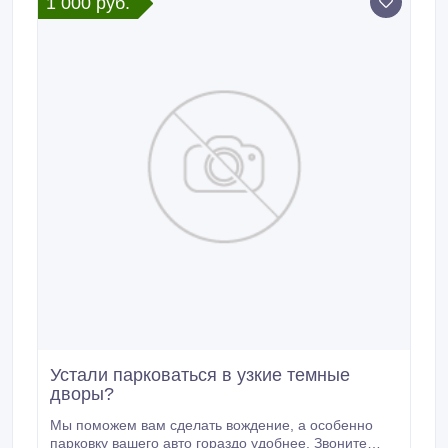
1 000 руб.
брелки для автосигнализаций Scher Khan
Автомобильный брелки для автосигнализаций
Pandora Автомобильный брелки для
автосигнализаций Sheriff Автомобильный брелки
для автосигнализаций KGB Автомобильный брелки
для автосигнализаций Jaguar брелки и пульты для
авто сигнализаций.
Устали парковаться в узкие темные
дворы?
Мы поможем вам сделать вождение, а особенно
парковку вашего авто гораздо удобнее. Звоните