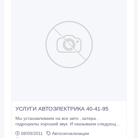
УСЛУГИ АВТОЭЛЕКТРИКА 40-41-95
Мы устанавливаем на все авто , катера ,
гидроциклы хороший звук. И оказываем следующие
виды услуг: Установка автозвука: - установка
08/09/2011
Автосигнализации
автомагнитол - установка акустики - установка