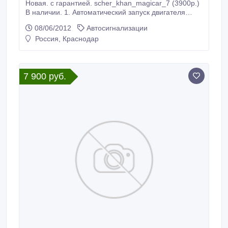
Новая. с гарантией. scher_khan_magicar_7 (3900р.)
В наличии. 1. Автоматический запуск двигателя
автомобилей с автоматической или ручной
08/06/2012
Автосигнализации
коробкой передач 2. Работа системы запуска, как с
Россия, Краснодар
бензиновыми, так и с дизельными двигателями 3.
Запуск двигателя по команде с брелока 4.
Автоматический запуск двигателя каждые 2, 4 или 8
часов 5.
7 900 руб.