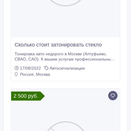
Сколько стоит затонировать стекло
Тонировка авто недорого в Москве (Алтуфьево,
СВАО, САО). К вашим услугам профессиональные
мастера. Огромный опыт. Хорошие отзывы. Готовы
17/08/2022
Автосигнализации
затонировать заднее стекло и боковые стекла.
Россия, Москва
Работаем по ГОСТу. Услуги автотонировки любой
марки: Рено, Фольксваген, Киа, Шевроле, Хендай,
Ниссан, Шкода, Мазда, Митсубиси, Хонда Форд,
Опель, Ауди, Мерседес, БМВ, Лада, Ваз, Тойота,
2 500 руб.
Нива и т.