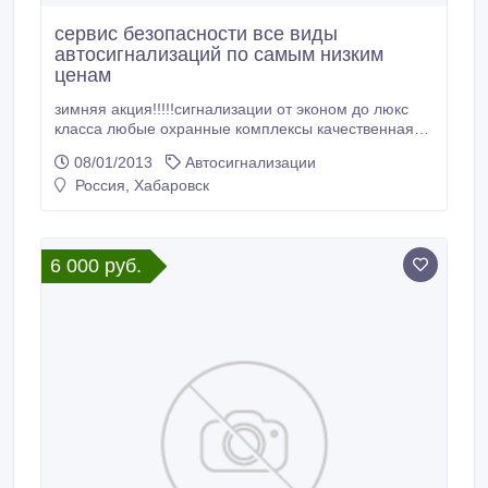
сервис безопасности все виды
автосигнализаций по самым низким
ценам
зимняя акция!!!!!сигнализации от эконом до люкс
класса любые охранные комплексы качественная
установка гарантия механическая защита и многое
08/01/2013
Автосигнализации
другое скидки при установке автосигнализации+
Россия, Хабаровск
механики легенфорд 400+установка всего за
6300руб сталрайн а91+установка всего за 8500руб
пандора 1870+установка.
6 000 руб.