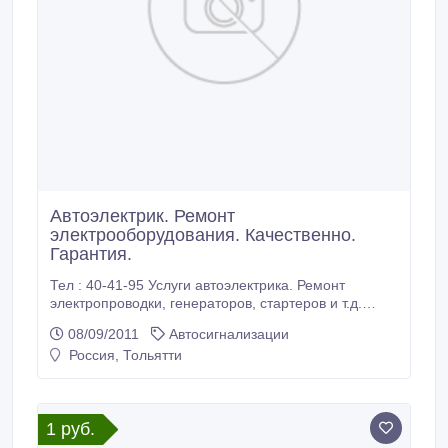
Автоэлектрик. Ремонт
электрооборудования. Качественно.
Гарантия.
Тел : 40-41-95 Услуги автоэлектрика. Ремонт
электропроводки, генераторов, стартеров и т.д.
Установка акустических систем любой сложности,
08/09/2011
Автосигнализации
изготовление индивидуальных корпусов
Россия, Тольятти
сабвуферов, акустические полки и подиумы ,
шумоизоляция, установка мониторов, ксенона,
парктроников , иммобилайзеров, сигнализаций ,
механических противоугонных средств (на КПП ,
1 руб.
рулевой вал , капот), громкой связи, нестандартные
решения и многое другое.