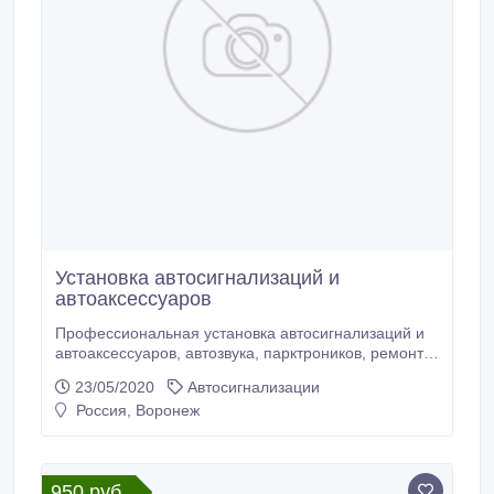
Установка автосигнализаций и
автоаксессуаров
Профессиональная установка автосигнализаций и
автоаксессуаров, автозвука, парктроников, ремонт
электрооборудования . Сфера деятельности
23/05/2020
Автосигнализации
нашего сервисного центра: Установка
Россия, Воронеж
автосигнализаций. Установка автомобильной аудио
и видео техники. Диагностика систем впрыска
автомобилей. установка парковочных радаров-
детекторов и стеклоподъемников.
950 руб.