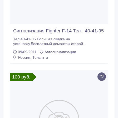
Сигнализация Fighter F-14 Тел : 40-41-95
Тел 40-41-95 Большая скидка на
установку.Бесплатный демонтаж старой
сигнализации. Сигнализация с минимально
09/09/2011
Автосигнализации
необходимым для качественной охраны набором
Россия, Тольятти
функций. Появилась в продаже в 2001 году и может
считаться рекордсменом по продолжительности
жизни. За многие годы мнение об этой системе не
изменилось.
100 руб.