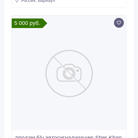
Россия, Барнаул
5 000 руб.
продам б/у автосигнализацию Sher-Khan