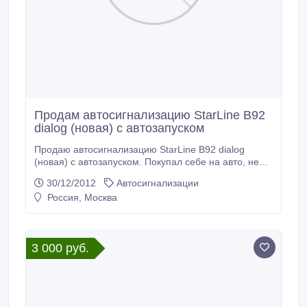
Продам автосигнализацию StarLine B92
dialog (новая) с автозапуском
Продаю автосигнализацию StarLine B92 dialog
(новая) с автозапуском. Покупал себе на авто, не
подошла. Пришлось купить другую. Покупал за
30/12/2012
Автосигнализации
8тыс. руб. 2 недели назад..
Россия, Москва
3 000 руб.