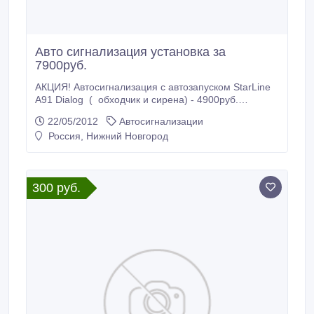
Авто сигнализация установка за
7900руб.
АКЦИЯ! Автосигнализация с автозапуском StarLine
A91 Dialog ( обходчик и сирена) - 4900руб.
Установка - 3000руб. Итого: 7900руб. Сравни цены
22/05/2012
Автосигнализации
и запишись к нам. Запись по тел. 8-920-031-11-35..
Россия, Нижний Новгород
300 руб.