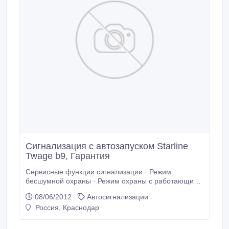
Сигнализация c автозапуском Starline
Twage b9, Гарантия
Сервисные функции сигнализации · Режим
бесшумной охраны · Режим охраны с работающим
двигателем · Бесшумное включение / выключение
08/06/2012
Автосигнализации
режима охраны · Включение / выключение режима
Россия, Краснодар
охраны без брелка · Обход зоны дверей на время
задержки погасания салонного света ·
Автоматический возврат в режим охраны.