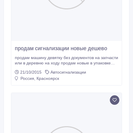
продам сигнализации новые дешево
продам машину девятку без документов на запчасти
или в деревню на ходу ​продам новые в упаковке
сигнализации A-91 B-94 STARLINE цены ниже на 3-
21/10/2015
Автосигнализации
4 тысячи действующих звонить по 89655351589​.
Россия, Красноярск