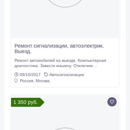
Ремонт сигнализации, автоэлектрик.
Выезд.
Ремонт автомобилей на выезде. Компьютерная
диагностика. Завести машину. Отключим
блокировки. Автосервис. Ремонт двигателей. Ремонт
09/10/2017
Автосигнализации
электрооборудования Москва и Московская
Россия, Москва
область. http://servcar.ru.
1 350 руб.