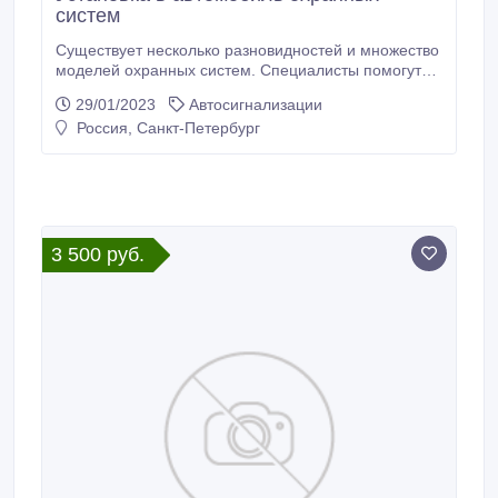
систем
Существует несколько разновидностей и множество
моделей охранных систем. Специалисты помогут
подобрать вариант, соответствующий вашим
29/01/2023
Автосигнализации
запросам. Рассмотрим основные виды защиты авто
Россия, Санкт-Петербург
от взлома и угона. Защита автомобиля от угона и
вторжения злоумышленников — актуальный вопрос
для каждого автовладельца..
3 500 руб.