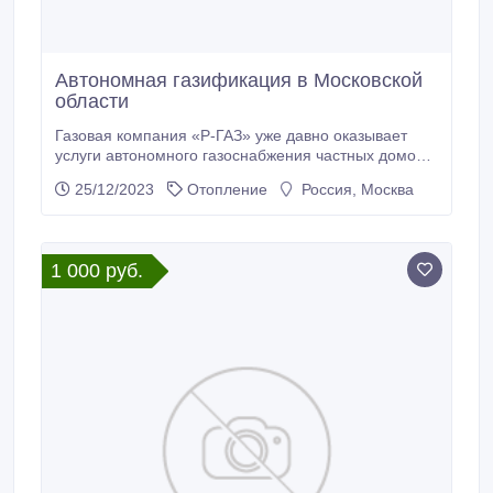
Автономная газификация в Московской
области
Газовая компания «Р-ГАЗ» уже давно оказывает
услуги автономного газоснабжения частных домов и
объектов бизнеса в Подмосковье. Мы предлагаем
25/12/2023
Отопление
Россия, Москва
нашим клиентам дешевый источник энергии для
обогрева дома или здания, горячего водоснабжения
и получения электроэнергии с помощью газового
генератора. Инженерно-строительной предприятие
1 000 руб.
качественно производит расчет и установит
экологичную автономную газификацию в самые
короткие сроки.