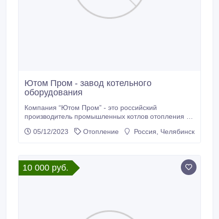
Ютом Пром - завод котельного
оборудования
Компания “Ютом Пром” - это российский
производитель промышленных котлов отопления на
дизельном топливе и газе. Компания обладает
05/12/2023
Отопление
Россия, Челябинск
производственным цехом в Челябинске и
доставляет отопительное оборудование по всей
России. Качество и производительность от
предприятия с многолетним опытом! Сайт
10 000 руб.
компании: https://utomprom.