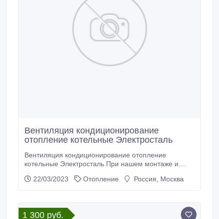
Вентиляция кондиционирование
отопление котельные Электросталь
Вентиляция кондиционирование отопление
котельные Электросталь При нашем монтаже и
поставки оборудования скидки на проектные
22/03/2023
Отопление
Россия, Москва
работы до 100% Проектные и монтажные работы.
Работаем по договору ИП, ООО. Опыт работ более
10 лет. Гарантия на выполненные работы 3-года.
Оборудование по ценам заводов изготовителей
1 300 руб.
Объекты, на которых производим монтаж: