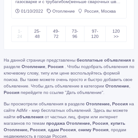
газосварке и с трубагибом(меньше сварочных швов,
красиво, надёжно) . Перенос и замена стояков
01/10/2022
Отопление
Россия, Москва
отопления, водоснабжения(хвс, гвс). Доставка и
установка(монтаж) биметаллических(рифар,
глобал, сира) батарей(радиаторов) отопления.
Аккуратно(работаем в квартирах с выполненной
1-
25-
49-
73-
97-
120
чистовой отделкой) .
24
48
72
96
120
>>
На данной странице представлены
бесплатные объявления
в
разделе
Отопление
,
Россия
. Чтобы подобрать объявления по
ключевому слову, типу или цене воспользуйтесь формой
поиска. Вы также можете очень просто и быстро добавить свое
объявление. Чтобы дать объявление в категории
Отопление
,
Россия
перейдите по ссылке
"Дать объявление"
.
Вы просмотрели объявления в разделе
Отопление, Россия
на
сайте AdMir - мир бесплатных объявлений. Здесь вы можете
найти
объявления
от частных лиц, фирм или интернет
магазинов по темам
продажа Отопление, Россия
,
купить
Отопление, Россия
,
сдам Россия
,
сниму Россия
, продам
недвижимость в городе Россия.