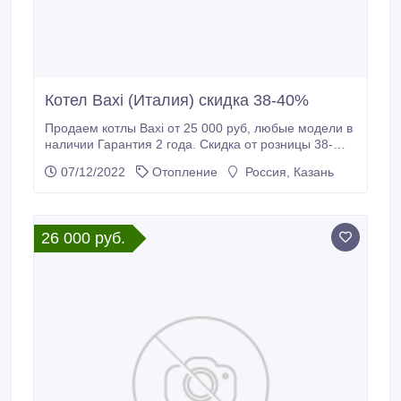
Котел Baxi (Италия) скидка 38-40%
Продаем котлы Baxi от 25 000 руб, любые модели в
наличии Гарантия 2 года. Скидка от розницы 38-
40%. Так же осуществляем монтаж котлов,
07/12/2022
Отопление
Россия, Казань
профессионально, недорого с гарантией. Есть
офицальное разрешение на монтаж и запуск
котлов..
26 000 руб.