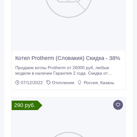
Котел Protherm (Словакия) Скидка - 38%
Продаем котлы Protherm от 26000 руб, любые
модели в наличии Гарантия 2 года. Скидка от
розницы 33-38%. Так же делаем монтаж котлов,
07/12/2022
Отопление
Россия, Казань
профессионально, недорого с гарантией. Есть
офицальное разрешение на монтаж и запуск
котлов. Монтаж радиатора 2000р Монтаж
настенного котла 3000р Монтаж напольного.
290 руб.