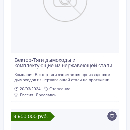
Вектор-Тяги дымоходы и
комплектующие из нержавеющей стали
Компания Вектор тяги занимается производством
дымоходов из нержавеющей стали на протяжении
10 лет. Мы регулярно улучшаем свое производство,
20/03/2024
Отопление
поэтому качество выпускаемой продукции нашей
Россия, Ярославль
компании находится на высоком уровне. На
сегодняшний день с конвейера предприятия
выходит более 100 образцов продукции,
поставляемой во все регионы Российской
9 950 000 руб.
Федерации.