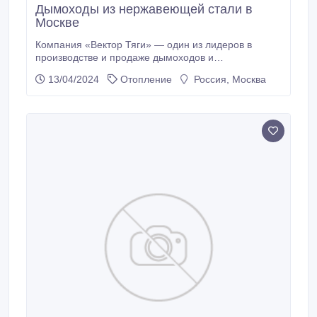
Дымоходы из нержавеющей стали в
Москве
Компания «Вектор Тяги» — один из лидеров в
производстве и продаже дымоходов и
комплектующих из нержавеющей стали. Она была
13/04/2024
Отопление
Россия, Москва
основана профессионалами своего дела и
предлагает высококачественную продукцию и
услуги. Основные направления деятельности
компании включают производство дымоходов
разных диаметров и конфигураций, продажу
комплектующих для дымоходов (тройников,
отводов, заглушек, кронштейнов, хомутов и т.