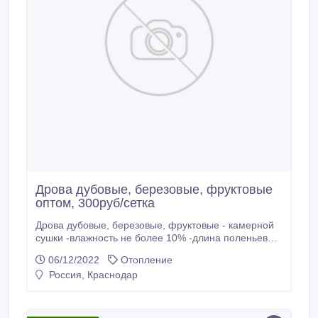
Дрова дубовые, березовые, фруктовые
оптом, 300руб/сетка
Дрова дубовые, березовые, фруктовые - камерной
сушки -влажность не более 10% -длина поленьев
28-30 см -диаметр 5-12см -сетка 50 литров, сетка
06/12/2022
Отопление
50х80см, вес 15-16кг. -крупный и мелкий опт от
Россия, Краснодар
300кг - 1 поддон Доставка по Краснодарскому краю,
самовывоз. Оплата наличными, онлайн перевод.
Связь в WhatsApp.