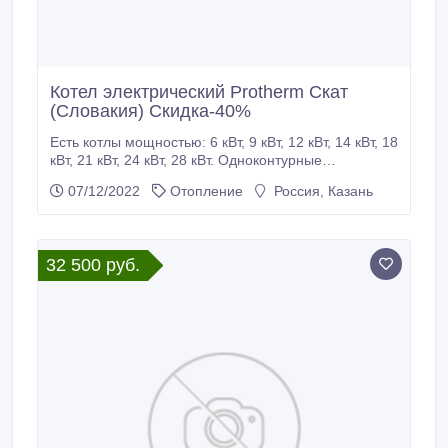
Котел электрический Protherm Скат
(Словакия) Скидка-40%
Есть котлы мощностью: 6 кВт, 9 кВт, 12 кВт, 14 кВт, 18
кВт, 21 кВт, 24 кВт, 28 кВт. Одноконтурные
электрические котлы (c функцией приготовление
07/12/2022
Отопление
Россия, Казань
горячей воды 15, 3 л/мин. (при ∆t=30oC) в
дополнительном накопительном бойлере,
приобретается отдельно) Возможность настройки
до 4-х ступеней мощности Ступенчатое.
32 500 руб.