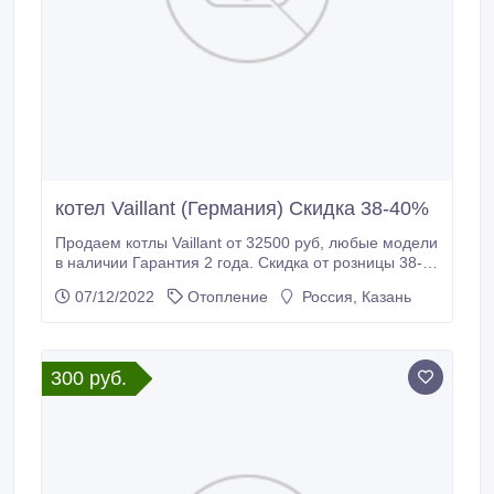
котел Vaillant (Германия) Скидка 38-40%
Продаем котлы Vaillant от 32500 руб, любые модели
в наличии Гарантия 2 года. Скидка от розницы 38-
40%. Так же осуществляем монтаж котлов,
07/12/2022
Отопление
Россия, Казань
профессионально, недорого с гарантией. Есть
офицальное разрешение на монтаж и запуск
котлов..
300 руб.