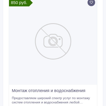
850 руб.
рынка, включая ЗАО Звездопад, СК ЭКРА, МНПК
Авионика, МСУ-1 и ГК "Пионер".
Монтаж отопления и водоснабжения
Предоставляем широкий спектр услуг по монтажу
систем отопления и водоснабжения любой