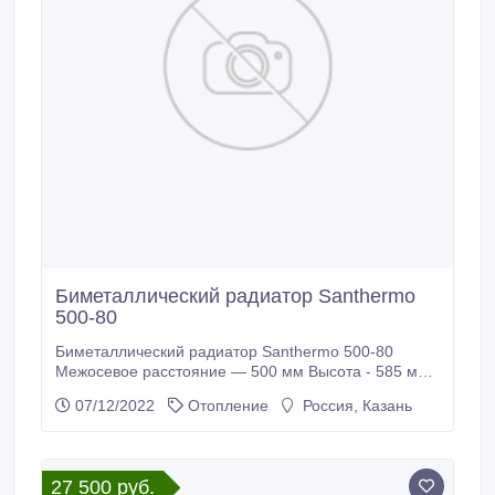
Биметаллический радиатор Santhermo
500-80
Биметаллический радиатор Santhermo 500-80
Межосевое расстояние — 500 мм Высота - 585 мм
Глубина — 80 мм Ширина -80 мм Ватт — 175 Ватт
07/12/2022
Отопление
Россия, Казань
Объем/л — 0, 25 Масса / кг — 1, 85.
27 500 руб.