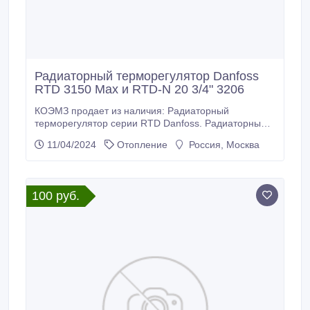
Радиаторный терморегулятор Danfoss
RTD 3150 Max и RTD-N 20 3/4" 3206
КОЭМЗ продает из наличия: Радиаторный
терморегулятор серии RTD Danfoss. Радиаторный
терморегулятор серии RTD —автоматический
11/04/2024
Отопление
Россия, Москва
пропорциональный регулятор с маленьким
относительным диапазоном
регулирования.Терморегуляторы RTD
предназначены для применения в любых известных
100 руб.
системах водяного отопления зданий различного
назначения.