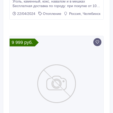
Уголь, каменный, кокс, навалом и в мешках
Бесплатная доставка по городу: при покупке от 10
тонн и более. 1. уголь каменный, навалом фракция
22/04/2024
Отопление
Россия, Челябинск
от 50-250мм, производство Кузбасс-Кемерово.
Казахстан. Горит отлично. 2. кокс, навалом, биг-
бегах фракция от 0-100мм+ производство Кузбасс-
Кемерово, Алтай, Мечел.
9 999 руб.