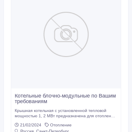
Котельные блочно-модульные по Вашим
требованиям
Крышная котельная с установленной тепловой
мощностью 1, 2 МВт предназначена для отопления
и горячего водоснабжения многоквартирного 9-
21/02/2024
Отопление
этажного жилого дома. Котлы RS-A500 (Россия) - 2
Россия, Санкт-Петербург
шт Котел RS-A200 (Россия) - 1 шт Насосы SNP