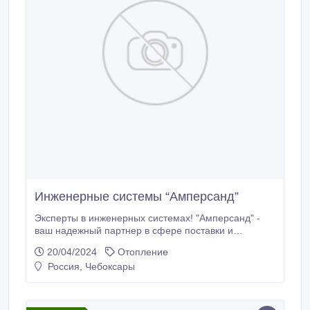
Инженерные системы “Амперсанд”
Эксперты в инженерных системах! "Амперсанд" -
ваш надежный партнер в сфере поставки и
монтажа. Гарантируем высочайшее качество
20/04/2024
Отопление
материалов для отопления, канализации и
Россия, Чебоксары
водоснабжения! Мы - ваша проверенная команда с
2014 года! Успешное сотрудничество с различными
отраслями: Управляющие компании, ЖЭКи,
производственные гиганты и лидеры строительного