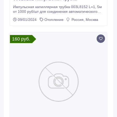
Импульсная капиллярная трубка 003L8152 L=1, 5м
от 1000 руб/шт для соединения автоматического
балансировочного клапана Danfoss APT, APF, AB-
09/01/2024
Отопление
Россия, Москва
PM (ASV-PV) Danfoss CDT/CNT и клапанов-
балансировочных SANEXT DPV 003L8152
импульсная капиллярная трубка 3мм х 1000мм для
клапанов- балансировочных SANEXT DP (6580).
160 руб.