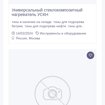
Универсальный стеклокомпозитный
нагреватель УСКН
тэны в наличии на складе. тэны для подогрева
битума. тэны для подогрева нефти. тэны для
подогрева нефтепродуктов. тэны для нагрева
14/02/2024
Инструменты и оборудование
нефтепродуктов. тэн для нагрева нефтепродуктов
Россия, Москва
екатеринбург. тэны для подогрева мазута в емкости
50 м3 погружные, тэны для подогрева мазута. тэны
для нагрева мазута.