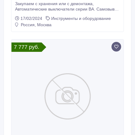
Закупаем с хранения или с демонтажа,
Автоматические выключатели серии ВА. Самовывоз
по РФ. ВА55-41, 630А, 1000А, ВА53-43, 1600А,
17/02/2024
Инструменты и оборудование
2000А, ВА55-43, 1600А, 2000А, .
Россия, Москва
7 777 руб.