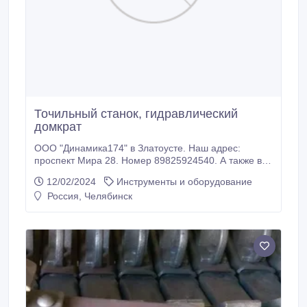
Точильный станок, гидравлический
домкрат
ООО "Динамика174" в Златоусте. Наш адрес:
проспект Мира 28. Номер 89825924540. А также в
продаже РТИ (кольца уплотнительные, сальники,
12/02/2024
Инструменты и оборудование
манжеты гидравлические, рукава резиновые, рукава
Россия, Челябинск
селиконовые, рукава ПВХ, листовая резина: Сырая
резина , пористая резина, ТМКЩ резина, МБС
резина), оргстекло, стопорный кольца, сталь
шпоночная ( шпонки), абразивные круги, паронит
ПМБ, резцы, лист асбестольной, картон асбестовый,
подшипники, шплинты, капролон, фторопласт,
полиацеталь, текстолит, полиуретан, хомуты.