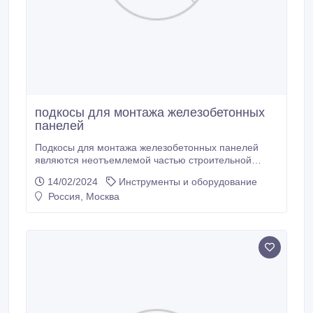
подкосы для монтажа железобетонных
панелей
Подкосы для монтажа железобетонных панелей
являются неотъемлемой частью строительной
оснастки, которую можно приобрести на заводе
14/02/2024
Инструменты и оборудование
строительной оснастки. Подкосы служат для
Россия, Москва
временной поддержки или фиксации
железобетонных панелей во время их установки.
Они обеспечивают стабильность и безопасность
рабочих процессов на строительной площадке.