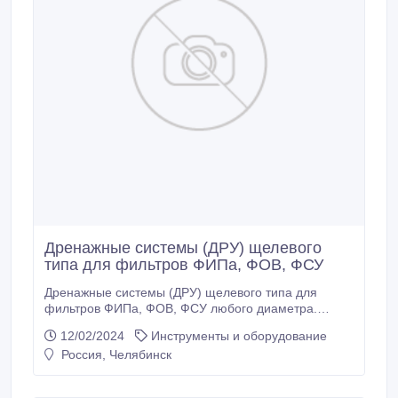
Дренажные системы (ДРУ) щелевого
типа для фильтров ФИПа, ФОВ, ФСУ
Дренажные системы (ДРУ) щелевого типа для
фильтров ФИПа, ФОВ, ФСУ любого диаметра.
Материал - нержавеющая сталь. Дренажно
12/02/2024
Инструменты и оборудование
распределительная система применяется в
Россия, Челябинск
качестве распределительного устройства в
ионитных и осветлительных фильтрах,
обеспечивает равномерный сбор обработанной