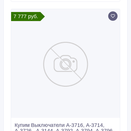
7 777 руб.
Купим Выключатели А-3716, А-3714,
А-3726 , А-3144, А-3792, А-3794, А-3796,