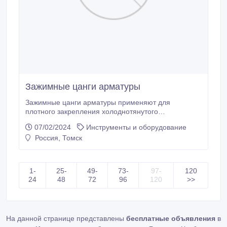
Зажимные цанги арматуры
Зажимные цанги арматуры применяют для
плотного закрепления холоднотянутого
арматурного отрезка, который используется для
07/02/2024
Инструменты и оборудование
армирования изделий из железобетона. Зажимная
Россия, Томск
цанга представляет собой коническую втулку,
выполненную из металла. Зажимные цанги
арматуры от компании «Интэк» рассчитаны на
диаметр арматуры 12, 14, 16, 18.
1-
25-
49-
73-
97-
120
24
48
72
96
120
>>
На данной странице представлены
бесплатные объявления
в