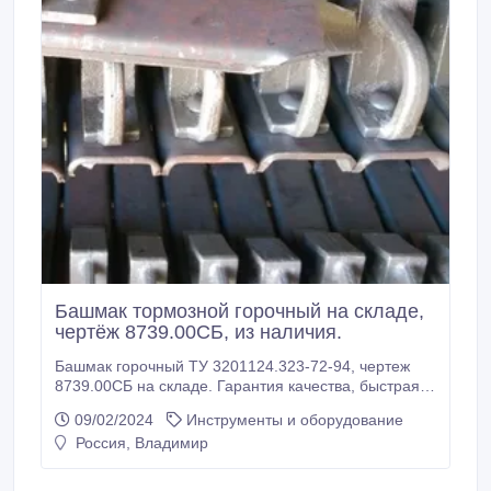
Башмак тормозной горочный на складе,
чертёж 8739.00СБ, из наличия.
Башмак горочный ТУ 3201124.323-72-94, чертеж
8739.00СБ на складе. Гарантия качества, быстрая
отгрузка. Отгружаем с сертификатом качества.
09/02/2024
Инструменты и оборудование
Звоните и размещайте вашу заявку: к.т.+7(905)552-
Россия, Владимир
16-94.