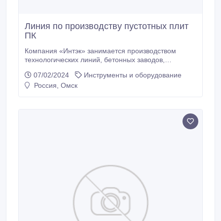
Линия по производству пустотных плит
ПК
Компания «Интэк» занимается производством
технологических линий, бетонных заводов,
бетоносмесителей, металлоформ для производства
07/02/2024
Инструменты и оборудование
ЖБИ. Предлагаем Вашему вниманию
Россия, Омск
Технологическую линию для производства
пустотных плит ПК. Линия используется для
серийного изготовления многопустотных плит
перекрытий из железобетона методом
виброформования в металлоформах.